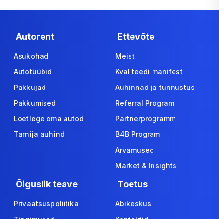
Autorent
Ettevõte
Asukohad
Meist
Autotüübid
Kvaliteedi manifest
Pakkujad
Auhinnad ja tunnustus
Pakkumised
Referral Program
Loetlege oma autod
Partnerprogramm
Tarnija auhind
B4B Program
Arvamused
Market & Insights
Õiguslik teave
Toetus
Privaatsuspoliitika
Abikeskus