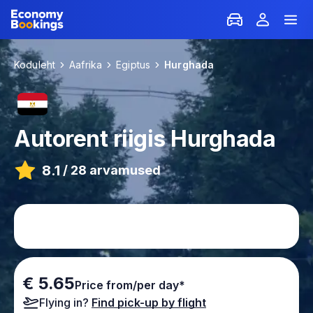
Koduleht
Aafrika
Egiptus
Hurghada
Autorent riigis
Hurghada
8.1
/
28 arvamused
€ 5.65
Price from/per day*
Flying in?
Find pick-up by flight