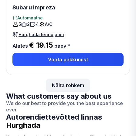
Subaru Impreza
Automaatne
5
2
4
A/C
Hurghada lennujaam
€ 19.15
Alates
päev
*
Vaata pakkumist
Näita rohkem
What customers say about us
We do our best to provide you the best experience
ever
Autorendiettevõtted linnas
Hurghada