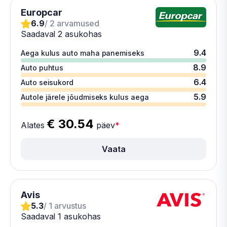
Europcar
6.9
/ 2 arvamused
Saadaval 2 asukohas
9.4
Aega kulus auto maha panemiseks
8.9
Auto puhtus
6.4
Auto seisukord
5.9
Autole järele jõudmiseks kulus aega
€ 30.54
Alates
päev
*
Vaata
Avis
5.3
/ 1 arvustus
Saadaval 1 asukohas