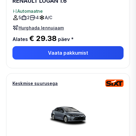
RENAULT LOGAN 1.6
Automaatne
5
2
4
A/C
Hurghada lennujaam
€ 29.38
Alates
päev
*
Vaata pakkumist
Keskmise suurusega