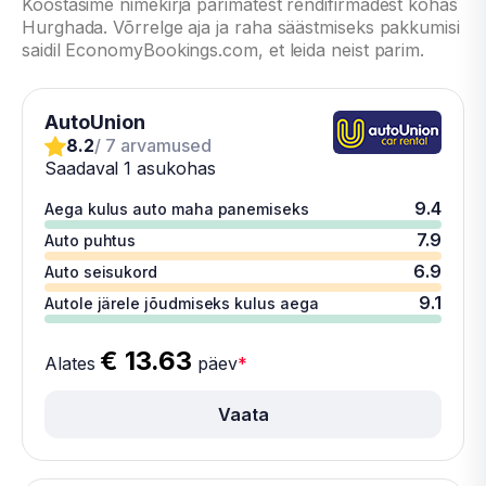
Koostasime nimekirja parimatest rendifirmadest kohas
Hurghada. Võrrelge aja ja raha säästmiseks pakkumisi
saidil EconomyBookings.com, et leida neist parim.
AutoUnion
8.2
/ 7 arvamused
Saadaval 1 asukohas
9.4
Aega kulus auto maha panemiseks
7.9
Auto puhtus
6.9
Auto seisukord
9.1
Autole järele jõudmiseks kulus aega
€ 13.63
Alates
päev
*
Vaata