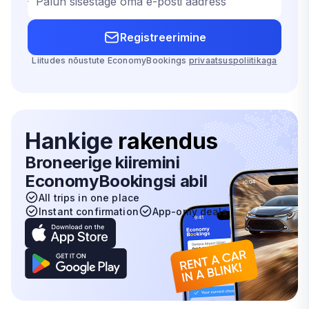
Palun sisestage oma e-posti aadress
Registreerimine
Liitudes nõustute EconomyBookings
privaatsuspoliitikaga
Hankige
rakendus
Broneerige kiiremini
EconomyBookingsi abil
All trips in one place
Instant confirmation
App-only deals