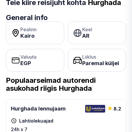
Teie kiire reisijuht kohta
Hurghada
General info
Pealinn
Keel
Kairo
AR
Valuuta
Liiklus
EGP
Paremal küljel
Populaarseimad autorendi
asukohad riigis Hurghada
Hurghada lennujaam
8.2
Lahtiolekuajad
24h x 7