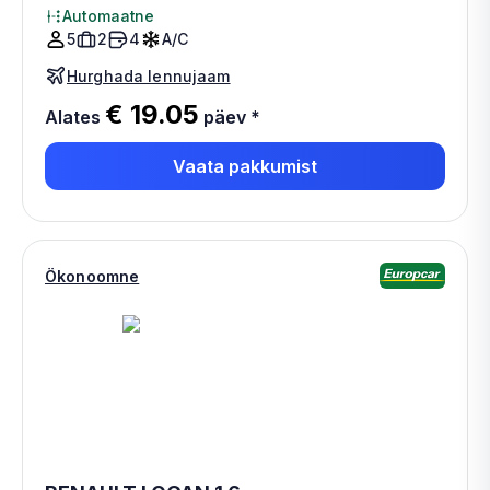
Automaatne
5
2
4
A/C
Hurghada lennujaam
€ 19.05
Alates
päev
*
Vaata pakkumist
Ökonoomne