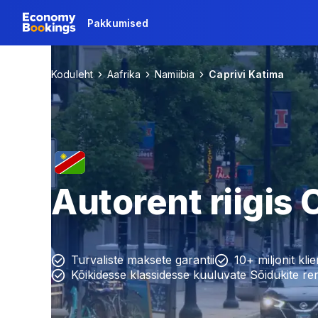
Pakkumised
Koduleht
Aafrika
Namiibia
Caprivi Katima
Autorent riigis
Turvaliste maksete garantii
10+ miljonit klie
Kõikidesse klassidesse kuuluvate Sõidukite re