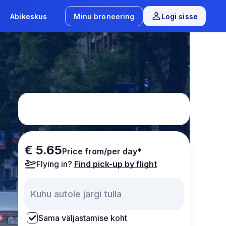
Abikeskus
Minu broneering
Logi sisse
€ 5.65
Price from/per day*
Flying in?
Find pick-up by flight
Sama väljastamise koht