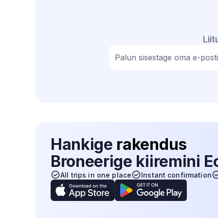
Lii
Palun sisestage oma e-post
Hankige
rakendus
Broneerige kiiremini 
All trips in one place
Instant confirmation