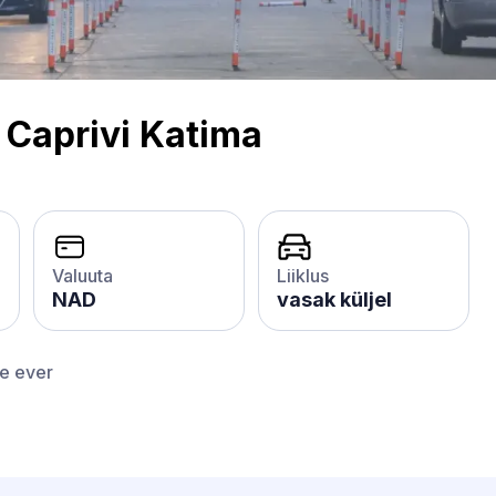
a
Caprivi Katima
Valuuta
Liiklus
NAD
vasak küljel
ce ever