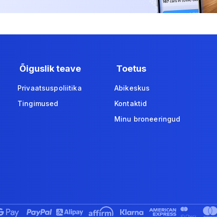
Õiguslik teave
Toetus
Privaatsuspoliitika
Abikeskus
Tingimused
Kontaktid
Minu broneeringud