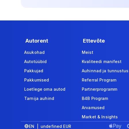
Autorent
Ettevõte
Asukohad
Meist
Autotüübid
Kvaliteedi manifest
Pakkujad
Auhinnad ja tunnustus
Pakkumised
Referral Program
Loetlege oma autod
Partnerprogramm
Tarnija auhind
B4B Program
Arvamused
Market & Insights
EN | undefined EUR