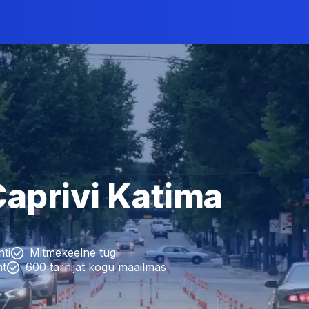
Caprivi Katima
nti
Mitmekeelne tugi
nt
600 tarnijat kogu maailmas