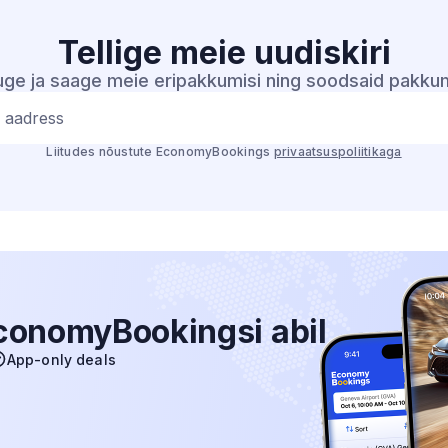
Tellige meie
uudiskiri
tuge ja saage meie eripakkumisi ning soodsaid pakkum
i aadress
Liitudes nõustute EconomyBookings
privaatsuspoliitikaga
EconomyBookingsi abil
App-only deals