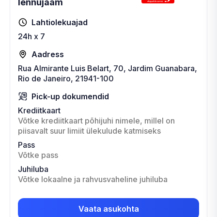
lennujaam
Lahtiolekuajad
24h x 7
Aadress
Rua Almirante Luis Belart, 70, Jardim Guanabara,
Rio de Janeiro, 21941-100
Pick-up dokumendid
Krediitkaart
Võtke krediitkaart põhijuhi nimele, millel on
piisavalt suur limiit ülekulude katmiseks
Pass
Võtke pass
Juhiluba
Võtke lokaalne ja rahvusvaheline juhiluba
Vaata asukohta