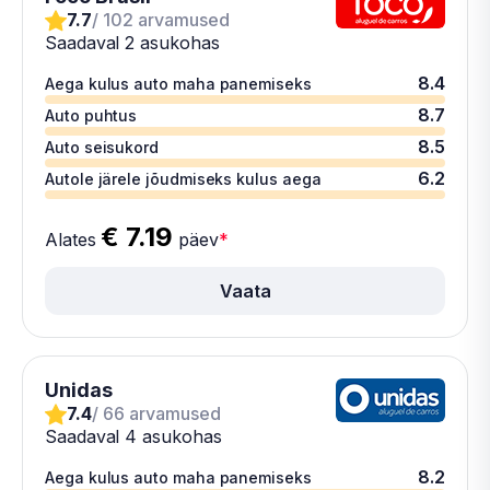
7.7
/ 102 arvamused
Saadaval 2 asukohas
8.4
Aega kulus auto maha panemiseks
8.7
Auto puhtus
8.5
Auto seisukord
6.2
Autole järele jõudmiseks kulus aega
€ 7.19
Alates
päev
*
Vaata
Unidas
7.4
/ 66 arvamused
Saadaval 4 asukohas
8.2
Aega kulus auto maha panemiseks