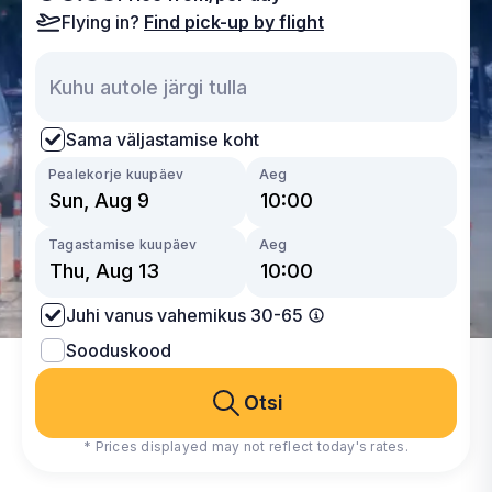
Flying in?
Find pick-up by flight
Sama väljastamise koht
Pealekorje kuupäev
Aeg
Tagastamise kuupäev
Aeg
Juhi vanus vahemikus 30-65
Sooduskood
Otsi
* Prices displayed may not reflect today's rates.