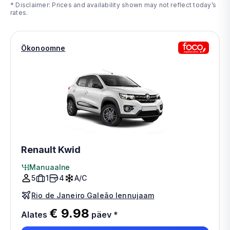
* Disclaimer: Prices and availability shown may not reflect today’s
rates.
Ökonoomne
Renault Kwid
Manuaalne
5
1
4
A/C
Rio de Janeiro Galeão lennujaam
€ 9.98
Alates
päev
*