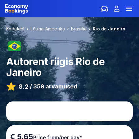
Koduleht
Lõuna-Ameerika
Brasiilia
Rio de Janeiro
Autorent riigis
Rio de
Janeiro
8.2
/
359 arvamused
€ 5.65
Price from/per day*