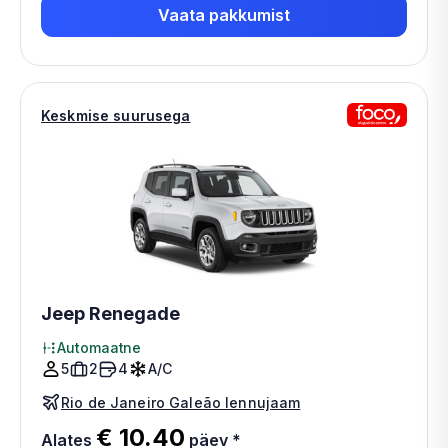
Vaata pakkumist
Keskmise suurusega
Jeep Renegade
Automaatne
5
2
4
A/C
Rio de Janeiro Galeão lennujaam
€ 10.40
Alates
päev
*