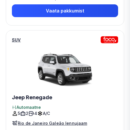
Vaata pakkumist
SUV
Jeep Renegade
Automaatne
5
2
4
A/C
Rio de Janeiro Galeão lennujaam