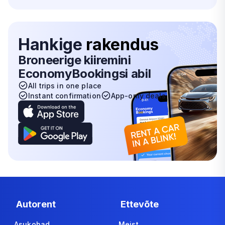
Hankige
rakendus
Broneerige kiiremini
EconomyBookingsi abil
All trips in one place
Instant confirmation
App-only deals
Autorent
Ettevõte
Asukohad
Meist