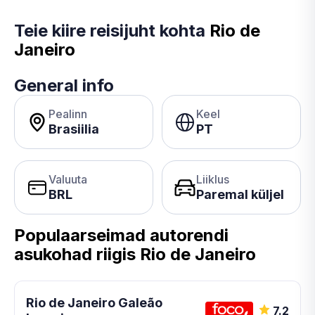
Teie kiire reisijuht kohta
Rio de
Janeiro
General info
Pealinn
Keel
Brasiilia
PT
Valuuta
Liiklus
BRL
Paremal küljel
Populaarseimad autorendi
asukohad riigis Rio de Janeiro
Rio de Janeiro Galeão
7.2