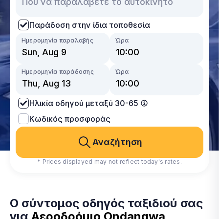
Παράδοση στην ίδια τοποθεσία
Ημερομηνία παραλαβής
Ώρα
Ημερομηνία παράδοσης
Ώρα
Ηλικία οδηγού μεταξύ 30-65
Κωδικός προσφοράς
Αναζήτηση
* Prices displayed may not reflect today's rates.
Ο σύντομος οδηγός ταξιδιού σας
για
Αεροδρόμιο Ondangwa