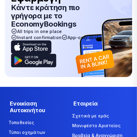
Κάντε κράτηση πιο
γρήγορα με το
EconomyBookings
All trips in one place
Instant confirmation
App-only deals
Ενοικίαση
Εταιρεία
Αυτοκινήτου
Σχετικά με εμάς
Τοποθεσίες
Μανιφέστο Αριστείας
Τύποι οχημάτων
Βραβεία & Αναγνώριση