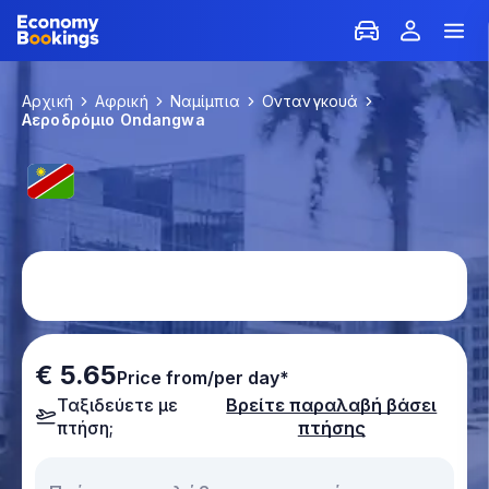
Αρχική
Αφρική
Ναμίμπια
Οντανγκουά
Αεροδρόμιο Ondangwa
€ 5.65
Price from/per day*
Ταξιδεύετε με
Βρείτε παραλαβή βάσει
πτήση;
πτήσης