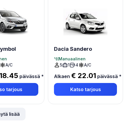
Symbol
Dacia Sandero
nen
Manuaalinen
A/C
5
1
4
A/C
18.45
€ 22.01
päivässä
*
Alkaen
päivässä
*
so tarjous
Katso tarjous
ytä lisää