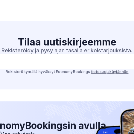
Tilaa
uutiskirjeemme
Rekisteröidy ja pysy ajan tasalla erikoistarjouksista.
Rekisteröitymällä hyväksyt EconomyBookings
tietosuojakäytännön
nomyBookingsin avulla
App-only deals