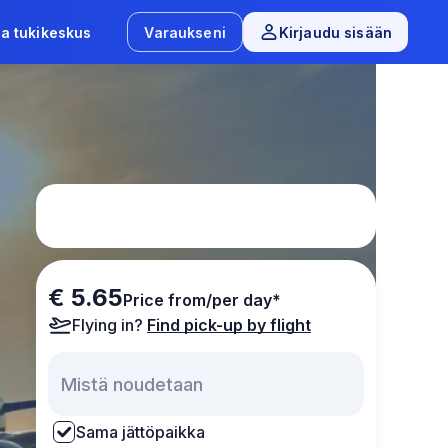
ja tukikeskus
Varaukseni
Kirjaudu sisään
€ 5.65
Price from/per day*
Flying in?
Find pick-up by flight
Sama jättöpaikka