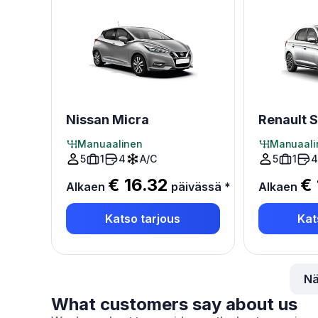
Nissan Micra
Renault 
Manuaalinen
Manuaali
5
1
4
A/C
5
1
4
€ 16.32
€ 
Alkaen
päivässä
*
Alkaen
Katso tarjous
Kat
Nä
What customers say about us