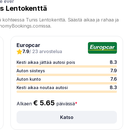
ce ever
is Lentokenttä
ä kohteessa Tunis Lentokenttä. Säästä aikaa ja rahaa ja
conomyBookings.comissa.
Europcar
7.9
/ 23 arvostelua
8.3
Kesti aikaa jättää autosi pois
7.9
Auton siisteys
7.6
Auton kunto
8.3
Kesti aikaa noutaa autosi
€ 5.65
Alkaen
päivässä
*
Katso