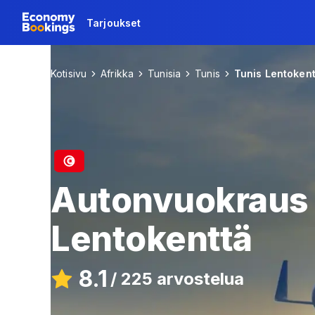
Tarjoukset
Kotisivu
Afrikka
Tunisia
Tunis
Tunis Lentokent
Autonvuokraus
Lentokenttä
8.1
/
225 arvostelua