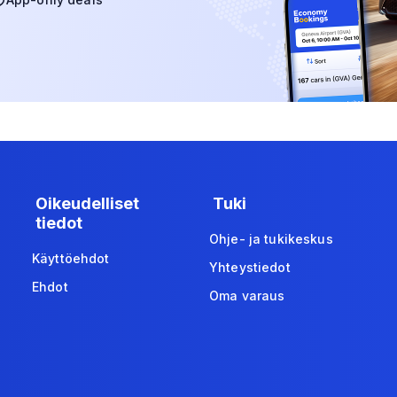
Oikeudelliset
Tuki
tiedot
Ohje- ja tukikeskus
Käyttöehdot
Yhteystiedot
Ehdot
Oma varaus