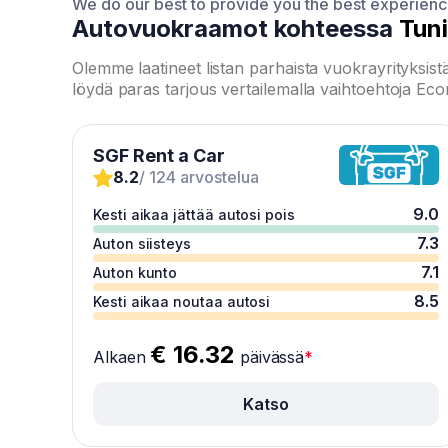
We do our best to provide you the best experien
Autovuokraamot kohteessa
Tun
Olemme laatineet listan parhaista vuokrayrityksist
löydä paras tarjous vertailemalla vaihtoehtoja E
SGF Rent a Car
8.2
/ 124 arvostelua
9.0
Kesti aikaa jättää autosi pois
7.3
Auton siisteys
7.1
Auton kunto
8.5
Kesti aikaa noutaa autosi
€ 16.32
Alkaen
päivässä
*
Katso