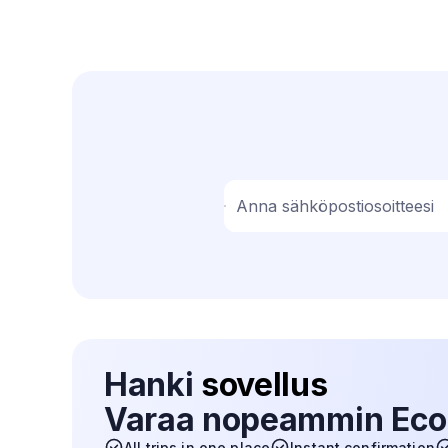
Anna sähköpostiosoitteesi
Hanki
sovellus
Varaa nopeammin Eco
All trips in one place
Instant confirmation