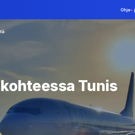
Ohje- 
tä
 kohteessa
Tunis