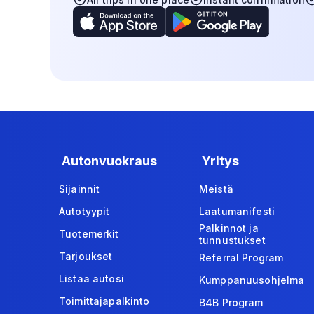
Autonvuokraus
Yritys
Sijainnit
Meistä
Autotyypit
Laatumanifesti
Palkinnot ja
Tuotemerkit
tunnustukset
Tarjoukset
Referral Program
Listaa autosi
Kumppanuusohjelma
Toimittajapalkinto
B4B Program