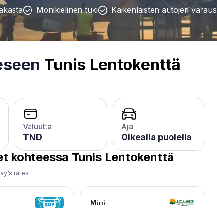
iakasta
Monikielinen tuki
Kaikenlaisten autojen varaus
eeseen
Tunis Lentokenttä
Valuutta
Aja
TND
Oikealla puolella
et kohteessa
Tunis Lentokenttä
ay’s rates.
Mini