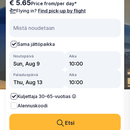
€ 5.65
Price from/per day*
Flying in?
Find pick-up by flight
Sama jättöpaikka
Noutopäivä
Aika
Palautuspäivä
Aika
Kuljettaja 30–65-vuotias
Alennuskoodi
Etsi