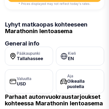
* Prices displayed may not reflect today's rates.
Lyhyt matkaopas kohteeseen
Marathonin lentoasema
General info
Pääkaupunki
Kieli
Tallahassee
EN
Aja
Valuutta
Oikealla
USD
puolella
Parhaat autonvuokraustarjoukset
kohteessa
Marathonin lentoasema