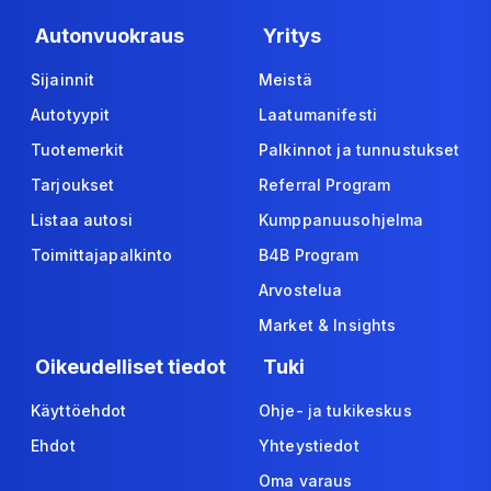
Autonvuokraus
Yritys
Sijainnit
Meistä
Autotyypit
Laatumanifesti
Tuotemerkit
Palkinnot ja tunnustukset
Tarjoukset
Referral Program
Listaa autosi
Kumppanuusohjelma
Toimittajapalkinto
B4B Program
Arvostelua
Market & Insights
Oikeudelliset tiedot
Tuki
Käyttöehdot
Ohje- ja tukikeskus
Ehdot
Yhteystiedot
Oma varaus