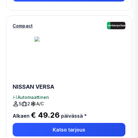
Compact
NISSAN VERSA
Automaattinen
5
2
A/C
€ 49.26
Alkaen
päivässä
*
Katso tarjous