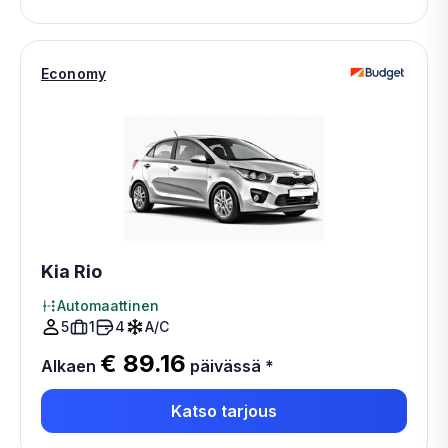
Economy
Kia Rio
Automaattinen
5
1
4
A/C
€ 89.16
Alkaen
päivässä
*
Katso tarjous