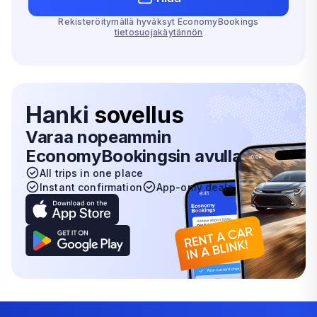
Rekisteröitymällä hyväksyt EconomyBookings
tietosuojakäytännön
Hanki
sovellus
Varaa nopeammin
EconomyBookingsin avulla
All trips in one place
Instant confirmation
App-only deals