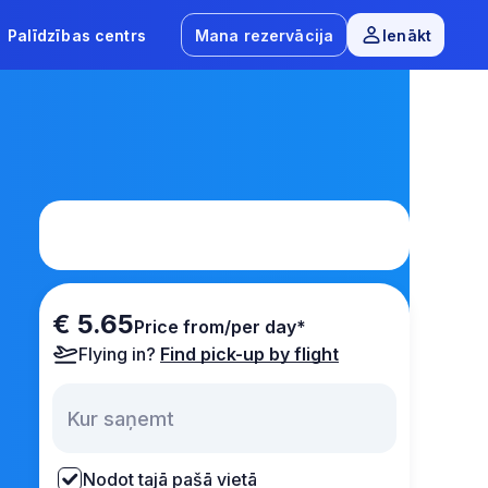
Palīdzības centrs
Mana rezervācija
Ienākt
€ 5.65
Price from/per day*
Flying in?
Find pick-up by flight
Nodot tajā pašā vietā