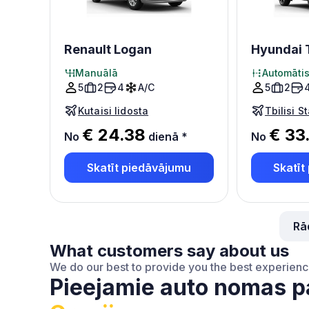
Renault Logan
Hyundai 
Manuālā
Automāti
5
2
4
A/C
5
2
Kutaisi lidosta
€ 24.38
€ 33
No
dienā
*
No
Skatīt piedāvājumu
Skatīt
Rā
What customers say about us
We do our best to provide you the best experien
Pieejamie auto nomas p