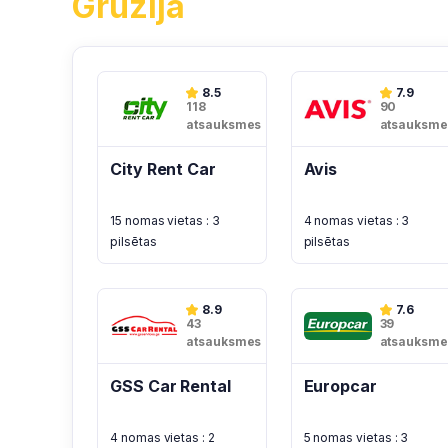
Gruzija
8.5
7.9
118
90
atsauksmes
atsauksme
City Rent Car
Avis
15 nomas vietas : 3
4 nomas vietas : 3
pilsētas
pilsētas
8.9
7.6
43
39
atsauksmes
atsauksme
GSS Car Rental
Europcar
4 nomas vietas : 2
5 nomas vietas : 3