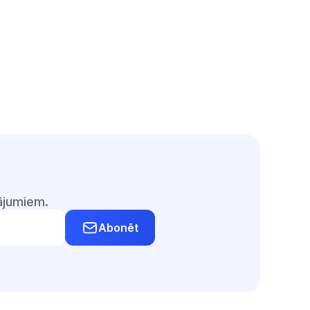
vājumiem.
Abonēt