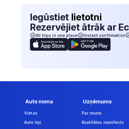
Iegūstiet
lietotni
Rezervējiet ātrāk ar
All trips in one place
Instant confirmation
Auto noma
Uzņēmums
Vietas
Par mums
Auto tipi
Kvalitātes manifests