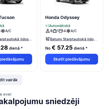
Tucson
Honda Odyssey
skā
Automātiskā
4
A/C
8
1
4
A/C
Tbilisi Starptautiskā lidosta
Batumi Starptautiskā lidosta
.28
€ 57.25
dienā
*
No
dienā
*
 piedāvājumu
Skatīt piedāvājumu
dīt vairāk
ce ever
akalpojumu sniedzēji