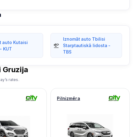
a
Iznomāt auto Tbilisi
 auto Kutaisi
Starptautiskā lidosta -
 - KUT
TBS
i
Gruzija
ay’s rates.
Pilnizmēra