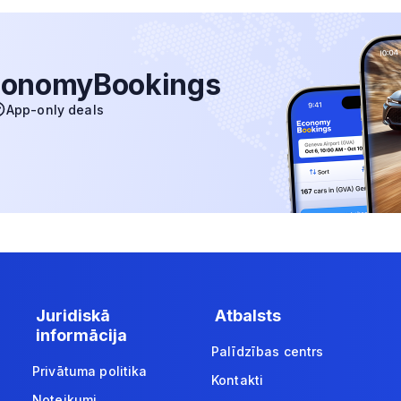
 EconomyBookings
App-only deals
Juridiskā
Atbalsts
informācija
Palīdzības centrs
Privātuma politika
Kontakti
Noteikumi