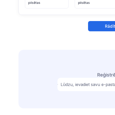
pilsētas
pilsētas
Rādīt
Reģistrē
Lūdzu, ievadiet savu e-past