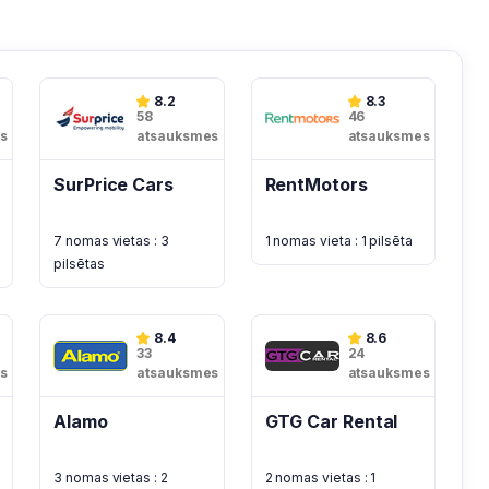
8.2
8.3
58
46
s
atsauksmes
atsauksmes
SurPrice Cars
RentMotors
7 nomas vietas : 3
1 nomas vieta : 1 pilsēta
pilsētas
8.4
8.6
33
24
s
atsauksmes
atsauksmes
Alamo
GTG Car Rental
3 nomas vietas : 2
2 nomas vietas : 1