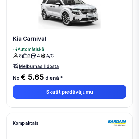
Kia Carnival
Automātiskā
8
2
4
A/C
Melburnas lidosta
€ 5.65
No
dienā
*
Skatīt piedāvājumu
Kompaktais