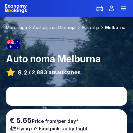
Mājas lapa
Austrālija un Okeānija
Austrālija
Melburna
Auto noma
Melburna
8.2
/
2,883 atsauksmes
€ 5.65
Price from/per day*
Flying in?
Find pick-up by flight