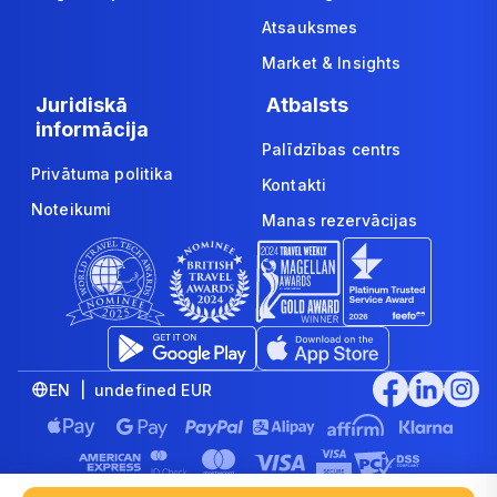
Atsauksmes
Market & Insights
Juridiskā
Atbalsts
informācija
Palīdzības centrs
Privātuma politika
Kontakti
Noteikumi
Manas rezervācijas
EN | undefined EUR
© 2008-2026 www.economybookings.com is part of Booking