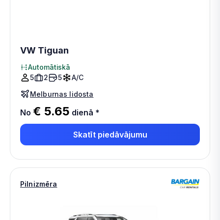
VW Tiguan
Automātiskā
5
2
5
A/C
Melburnas lidosta
€ 5.65
No
dienā
*
Skatīt piedāvājumu
Pilnizmēra