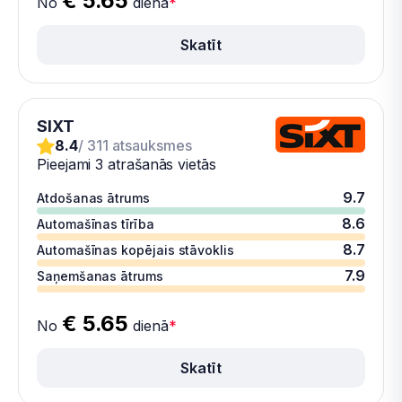
€ 5.65
No
dienā
*
Skatīt
SIXT
8.4
/ 311 atsauksmes
Pieejami 3 atrašanās vietās
9.7
Atdošanas ātrums
8.6
Automašīnas tīrība
8.7
Automašīnas kopējais stāvoklis
7.9
Saņemšanas ātrums
€ 5.65
No
dienā
*
Skatīt