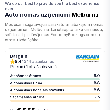
We do our best to provide you the best experience
ever
Auto nomas uzņēmumi
Melburna
Mēs esam sagatavojuši sarakstu ar labākajiem nomas
uzņēmumiem Melburna. Lai ietaupītu laiku un naudu,
salīdziniet piedāvājumus EconomyBookings.com un
atrastu izdevīgāko.
Bargain
8.4
/ 344 atsauksmes
Pieejami 1 atrašanās vietā
9.0
Atdošanas ātrums
8.8
Automašīnas tīrība
8.6
Automašīnas kopējais stāvoklis
7.5
Saņemšanas ātrums