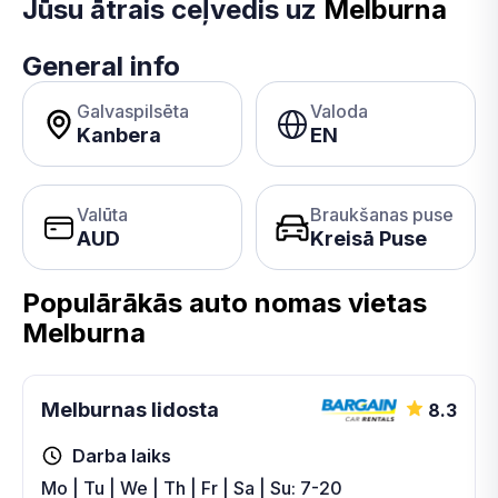
Jūsu ātrais ceļvedis uz
Melburna
General info
Galvaspilsēta
Valoda
Kanbera
EN
Valūta
Braukšanas puse
AUD
Kreisā Puse
Populārākās auto nomas vietas
Melburna
Melburnas lidosta
8.3
Darba laiks
Mo | Tu | We | Th | Fr | Sa | Su: 7-20