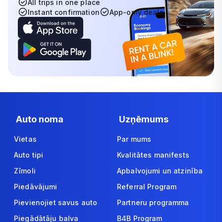
All trips in one place
Instant confirmation
App-only deals
Auto noma
Uzņēmums
Vietas
Par mums
Auto tipi
Kvalitātes manifests
Zīmoli
Apbalvojumi un atzinība
Piedāvājumi
Referral Program
Pievienojiet savus auto
Partneru programma
Piegādātāju balva
B4B Program