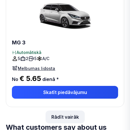
MG 3
Automātiskā
5
2
5
A/C
Melburnas lidosta
€ 5.65
No
dienā
*
Skatīt piedāvājumu
Rādīt vairāk
What customers say about us