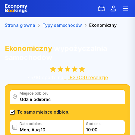
Strona główna
Typy samochodów
Ekonomiczny
Ekonomiczny
wypożyczalnia
samochodów
7.5
/
10
oparte na
1,183,000
recenzje
Miejsce odbioru
To samo miejsce odbioru
Data odbioru
Godzina