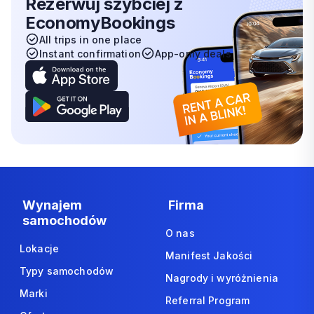
Rezerwuj szybciej z
EconomyBookings
All trips in one place
Instant confirmation
App-only deals
Wynajem
Firma
samochodów
O nas
Lokacje
Manifest Jakości
Typy samochodów
Nagrody i wyróżnienia
Marki
Referral Program