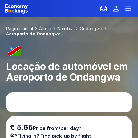
Pagina inicial
África
Namíbia
Ondangwa
Aeroporto de Ondangwa
Locação de automóvel em
Aeroporto de Ondangwa
€ 5.65
Price from/per day*
Flying in?
Find pick-up by flight