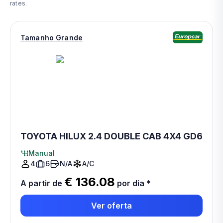
rates.
Tamanho Grande
TOYOTA HILUX 2.4 DOUBLE CAB 4X4 GD6
Manual
4
6
N/A
A/C
€ 136.08
A partir de
por dia
*
Ver oferta