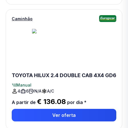
Caminhão
TOYOTA HILUX 2.4 DOUBLE CAB 4X4 GD6
Manual
4
6
N/A
A/C
€ 136.08
A partir de
por dia
*
Ver oferta