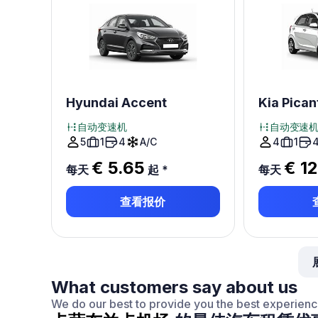
Hyundai Accent
Kia Pican
自动变速机
自动变速
5
1
4
A/C
4
1
€ 5.65
€ 1
每天
起
*
每天
查看报价
What customers say about us
We do our best to provide you the best experien