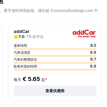
惠
省时间和金钱，请比较 EconomyBookings.com 中
addCar
7.0
/ 79 条评论
8.5
還車時間
6.9
汽車清潔度
6.7
汽車的整體狀況
6.9
取車所需的時間
€ 5.65
每天
起
*
查看供應商