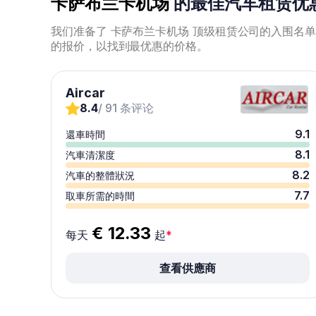
卡萨布兰卡机场
的最佳汽车租赁优
我们准备了 卡萨布兰卡机场 顶级租赁公司的入围名单。要节
的报价，以找到最优惠的价格。
Aircar
8.4
/ 91 条评论
9.1
還車時間
8.1
汽車清潔度
8.2
汽車的整體狀況
7.7
取車所需的時間
€ 12.33
每天
起
*
查看供應商