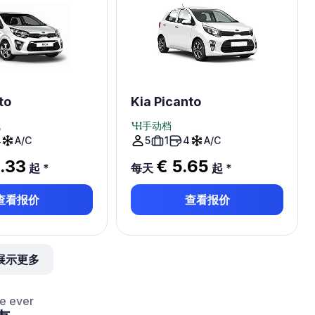
to
Kia Picanto
机
手动档
4
A/C
5
1
4
A/C
2.33
€ 5.65
起
*
每天
起
*
查看报价
查看报价
展示更多
ce ever