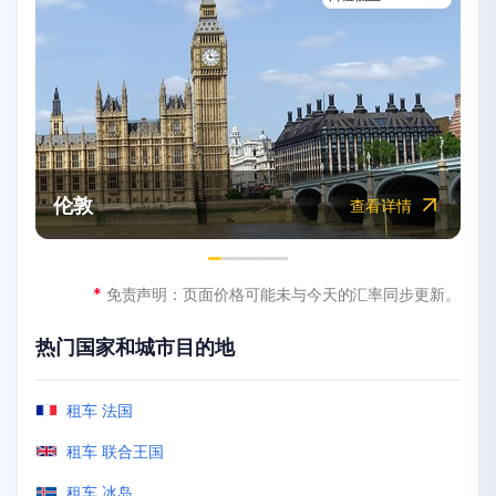
迪拜
悉尼
摩洛哥
纽约市
墨西哥
伦敦
查看详情
查看详情
查看详情
查看详情
查看详情
查看详情
*
*
*
*
*
*
免责声明：页面价格可能未与今天的汇率同步更新。
免责声明：页面价格可能未与今天的汇率同步更新。
免责声明：页面价格可能未与今天的汇率同步更新。
免责声明：页面价格可能未与今天的汇率同步更新。
免责声明：页面价格可能未与今天的汇率同步更新。
免责声明：页面价格可能未与今天的汇率同步更新。
热门国家和城市目的地
热门国家和城市目的地
热门国家和城市目的地
热门国家和城市目的地
热门国家和城市目的地
热门国家和城市目的地
租车 马来西亚
租车 墨尔本
租车 肯尼亚
租车 奥兰多
租车 圣胡安（路易斯·穆尼奥斯·马林国际机场）
租车 法国
租车 迪拜
租车 新西兰
租车 阿克拉
租车 洛杉矶
租车 波多黎各
租车 联合王国
租车 安曼
租车 悉尼
租车 埃及
租车 拉斯维加斯
租车 阿鲁巴
租车 冰岛