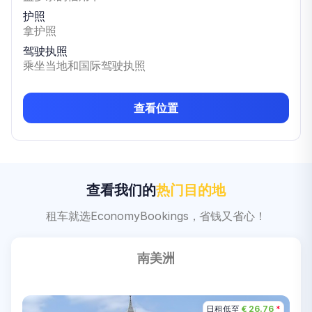
护照
拿护照
驾驶执照
乘坐当地和国际驾驶执照
查看位置
查看我们的
热门目的地
租车就选EconomyBookings，省钱又省心！
南美洲
日租低至
日租低至
日租低至
日租低至
日租低至
日租低至
€ 20.39
€ 26.76
€ 43.46
€ 31.25
€ 36.18
€ 1.00
*
*
*
*
*
*