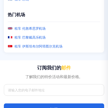
热门机场
热门机场
热门机场
热门机场
热门机场
热门机场
租车 吉隆坡机场
租车 珀斯机场
租车 Zanzibar Airport
租车 洛杉矶机场
租车 墨西卡利机场
租车 伦敦希思罗机场
租车 阿布扎比机场
租车 霍巴特机场
租车 拉巴特机场
租车 奥兰多机场
租车 圣胡安机场
租车 巴黎戴高乐机场
租车 普吉国际机场
租车 布里斯班机场
租车 温得和克国际机场
租车 拉斯维加斯机场
租车 圣保罗瓜鲁柳斯机场
租车 伊斯坦布尔阿塔图尔克机场
订阅我们的
邮件
了解我们的特价活动和最新价格。