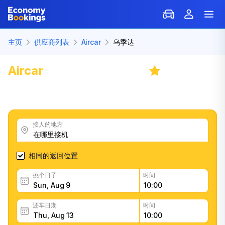
主页
供应商列表
Aircar
乌季达
Aircar
里加租车 乌季达
7.8
/
43 条评论
获得优秀的Aircar汽车租赁优惠，阅读客户反馈，轻松快速
地预订
接人的地方
相同的返回位置
挑个日子
时间
还车日期
时间