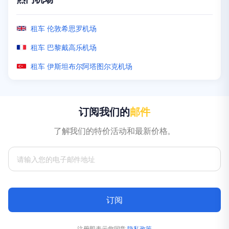
租车 吉隆坡机场
租车 珀斯机场
租车 Zanzibar Airport
租车 洛杉矶机场
租车 墨西卡利机场
租车 伦敦希思罗机场
租车 阿布扎比机场
租车 霍巴特机场
租车 拉巴特机场
租车 奥兰多机场
租车 圣胡安机场
租车 巴黎戴高乐机场
租车 普吉国际机场
租车 布里斯班机场
租车 温得和克国际机场
租车 拉斯维加斯机场
租车 圣保罗瓜鲁柳斯机场
租车 伊斯坦布尔阿塔图尔克机场
订阅我们的
邮件
了解我们的特价活动和最新价格。
订阅
注册即表示您同意
隐私政策