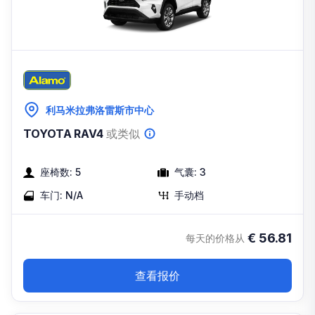
利马米拉弗洛雷斯市中心
TOYOTA RAV4
或类似
座椅数:
5
气囊:
3
车门:
N/A
手动档
€
56.81
每天的价格从
查看报价