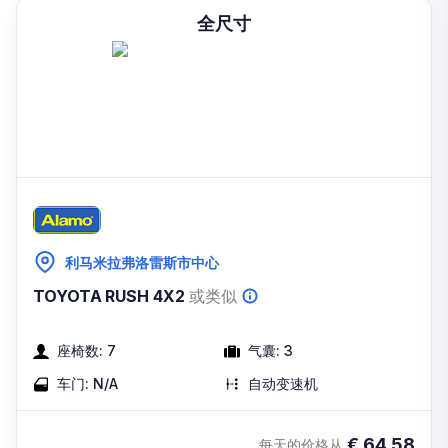
全尺寸
利马米拉弗洛雷斯市中心
TOYOTA RUSH 4X2
或类似
座椅数:
7
气囊:
3
车门:
N/A
自动变速机
€
64.58
每天的价格从