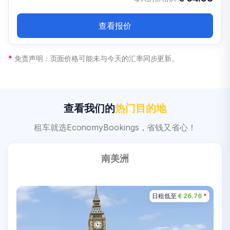
查看报价
*
免责声明：页面价格可能未与今天的汇率同步更新。
查看我们的
热门目的地
租车就选EconomyBookings，省钱又省心！
南美洲
日租低至
日租低至
日租低至
日租低至
日租低至
日租低至
€ 20.39
€ 26.76
€ 43.46
€ 31.25
€ 36.18
€ 1.00
*
*
*
*
*
*