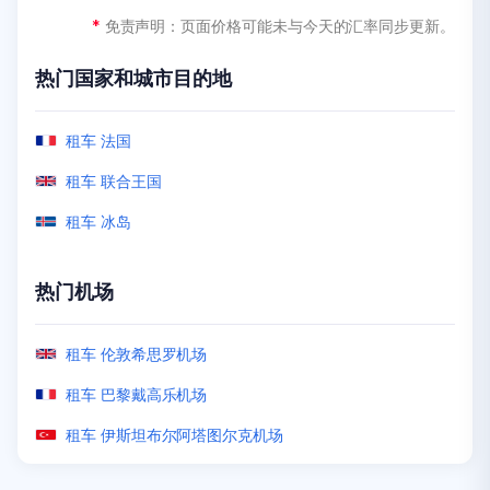
*
*
*
*
*
*
免责声明：页面价格可能未与今天的汇率同步更新。
免责声明：页面价格可能未与今天的汇率同步更新。
免责声明：页面价格可能未与今天的汇率同步更新。
免责声明：页面价格可能未与今天的汇率同步更新。
免责声明：页面价格可能未与今天的汇率同步更新。
免责声明：页面价格可能未与今天的汇率同步更新。
热门国家和城市目的地
热门国家和城市目的地
热门国家和城市目的地
热门国家和城市目的地
热门国家和城市目的地
热门国家和城市目的地
租车 马来西亚
租车 墨尔本
租车 肯尼亚
租车 奥兰多
租车 圣胡安（路易斯·穆尼奥斯·马林国际机场）
租车 法国
租车 迪拜
租车 新西兰
租车 阿克拉
租车 洛杉矶
租车 波多黎各
租车 联合王国
租车 安曼
租车 悉尼
租车 埃及
租车 拉斯维加斯
租车 阿鲁巴
租车 冰岛
热门机场
热门机场
热门机场
热门机场
热门机场
热门机场
租车 吉隆坡机场
租车 珀斯机场
租车 Zanzibar Airport
租车 洛杉矶机场
租车 墨西卡利机场
租车 伦敦希思罗机场
租车 阿布扎比机场
租车 霍巴特机场
租车 拉巴特机场
租车 奥兰多机场
租车 圣胡安机场
租车 巴黎戴高乐机场
租车 普吉国际机场
租车 布里斯班机场
租车 温得和克国际机场
租车 拉斯维加斯机场
租车 圣保罗瓜鲁柳斯机场
租车 伊斯坦布尔阿塔图尔克机场