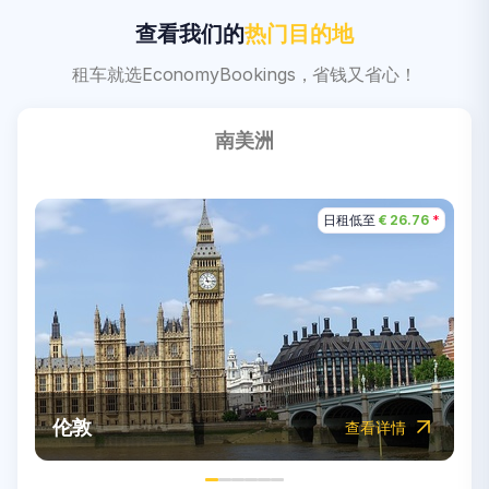
查看我们的
热门目的地
租车就选EconomyBookings，省钱又省心！
南美洲
日租低至
日租低至
日租低至
日租低至
日租低至
日租低至
€ 20.39
€ 26.76
€ 43.46
€ 31.25
€ 36.18
€ 1.00
*
*
*
*
*
*
迪拜
悉尼
摩洛哥
纽约市
墨西哥
伦敦
查看详情
查看详情
查看详情
查看详情
查看详情
查看详情