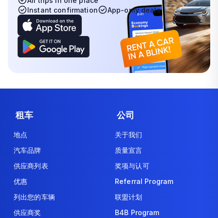
All trips in one place
Instant confirmation
App-only deals
租车
公司
地点
关于我们
汽车品牌
质量宣言
供应商列表
奖项与认可
优惠
Referral Program
列出您的车辆
联盟计划
供应商奖
B4B Program