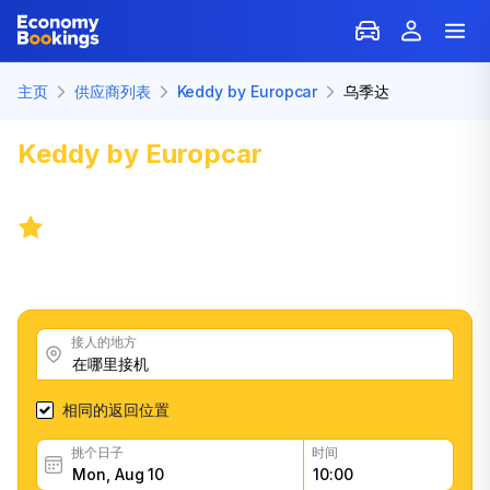
主页
供应商列表
Keddy by Europcar
乌季达
Keddy by Europcar
里加租车 乌季
达
7.7
/
14 条评论
获得优秀的Keddy by Europcar汽车租赁优惠，阅读客户
反馈，轻松快速地预订
接人的地方
相同的返回位置
挑个日子
时间