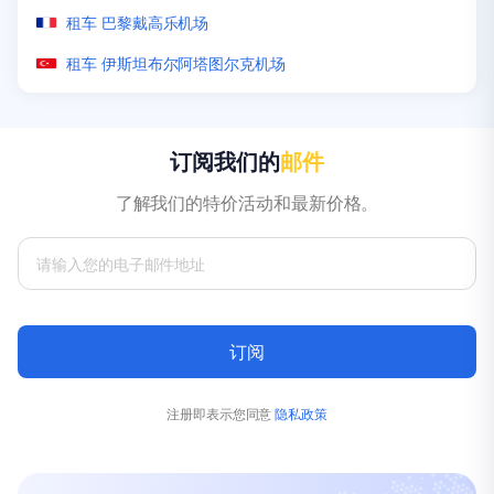
租车 阿布扎比机场
租车 霍巴特机场
租车 拉巴特机场
租车 奥兰多机场
租车 圣胡安机场
租车 巴黎戴高乐机场
租车 普吉国际机场
租车 布里斯班机场
租车 温得和克国际机场
租车 拉斯维加斯机场
租车 圣保罗瓜鲁柳斯机场
租车 伊斯坦布尔阿塔图尔克机场
订阅我们的
邮件
了解我们的特价活动和最新价格。
订阅
注册即表示您同意
隐私政策