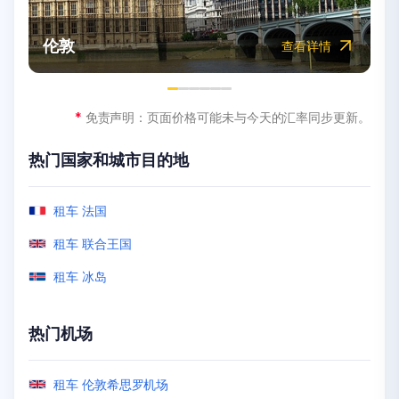
迪拜
悉尼
摩洛哥
纽约市
墨西哥
伦敦
查看详情
查看详情
查看详情
查看详情
查看详情
查看详情
*
*
*
*
*
*
免责声明：页面价格可能未与今天的汇率同步更新。
免责声明：页面价格可能未与今天的汇率同步更新。
免责声明：页面价格可能未与今天的汇率同步更新。
免责声明：页面价格可能未与今天的汇率同步更新。
免责声明：页面价格可能未与今天的汇率同步更新。
免责声明：页面价格可能未与今天的汇率同步更新。
热门国家和城市目的地
热门国家和城市目的地
热门国家和城市目的地
热门国家和城市目的地
热门国家和城市目的地
热门国家和城市目的地
租车 马来西亚
租车 墨尔本
租车 肯尼亚
租车 奥兰多
租车 圣胡安（路易斯·穆尼奥斯·马林国际机场）
租车 法国
租车 迪拜
租车 新西兰
租车 阿克拉
租车 洛杉矶
租车 波多黎各
租车 联合王国
租车 安曼
租车 悉尼
租车 埃及
租车 拉斯维加斯
租车 阿鲁巴
租车 冰岛
热门机场
热门机场
热门机场
热门机场
热门机场
热门机场
租车 吉隆坡机场
租车 珀斯机场
租车 Zanzibar Airport
租车 洛杉矶机场
租车 墨西卡利机场
租车 伦敦希思罗机场