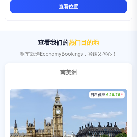
查看位置
查看我们的
热门目的地
租车就选EconomyBookings，省钱又省心！
南美洲
日租低至
日租低至
日租低至
日租低至
日租低至
日租低至
€ 20.39
€ 26.76
€ 43.46
€ 31.25
€ 36.18
€ 1.00
*
*
*
*
*
*