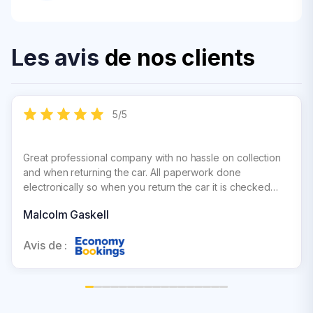
Les avis
de nos clients
5
/
5
Great professional company with no hassle on collection
and when returning the car. All paperwork done
electronically so when you return the car it is checked
over and signed off straight away and you get an
Malcolm Gaskell
immediate e mail for confirmation which gives you peace
of mind
Avis de :