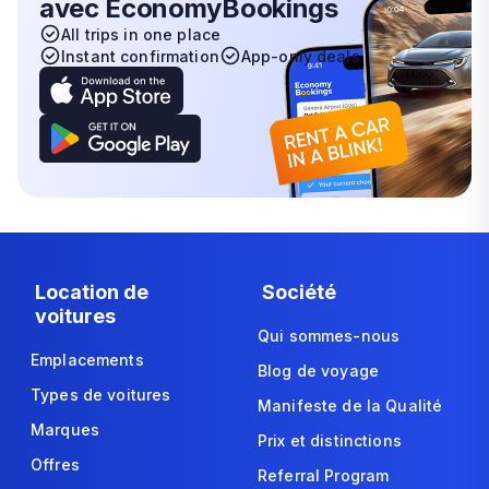
avec EconomyBookings
All trips in one place
Instant confirmation
App-only deals
Location de
Société
voitures
Qui sommes-nous
Emplacements
Blog de voyage
Types de voitures
Manifeste de la Qualité
Marques
Prix et distinctions
Offres
Referral Program