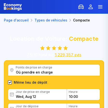
Page d'accueil
Types de véhicules
Compacte
Location de Voiture:
Compacte
7.5
/
10
basé sur
1,229,357
avis
Points de prise en charge
Même lieu de dépôt
Jour de prise en charge
Heure
Jour de dépose
Heure