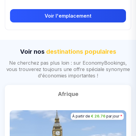
Voir l'emplacement
Voir nos
destinations populaires
Ne cherchez pas plus loin : sur EconomyBookings,
vous trouverez toujours une offre spéciale synonyme
d'économies importantes !
Afrique
A
À partir de
À partir de
À partir de
À partir de
À partir de
À partir de
€ 20.39
€ 26.76
€ 31.25
€ 36.18
€ 13.41
€ 1.00
par jour
par jour
par jour
par jour
par jour
par jour
*
*
*
*
*
*