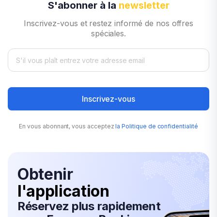
S'abonner à la
newsletter
Location voiture: Brasilia Aéroport
Location voiture: L'aéroport de Miami
Inscrivez-vous et restez informé de nos offres
Location voiture: Aéroport international de Lima
spéciales.
Location voiture: Aéroport de Fort Lauderdale
Location voiture: Aéroport de Tijuana
Location voiture: Aéroport de Seattle
Location voiture: Rio de Janeiro Aéroport S. Dumo
Location voiture: L'aéroport de Phoenix
Location voiture: Aéroport Tocumen de Panama
Inscrivez-vous
En vous abonnant, vous acceptez
la Politique de confidentialité
Obtenir
l'application
Réservez plus rapidement