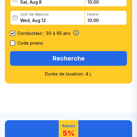
Jour de dépose
Heure
Conducteur : 30 à 65 ans
Code promo
Recherche
Durée de location: 4 j.
Grande sélection de
Confirmation rapide
véhicules
Confiance élevée des
Personnel amical
clients
Rabais
5%