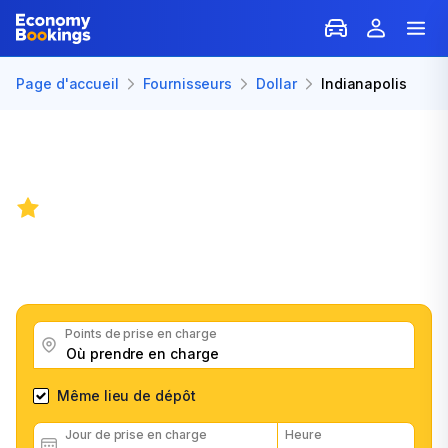
Page d'accueil
Fournisseurs
Dollar
Indianapolis
Location de voiture avec Dollar à
Indianapolis
8.2
/
350 avis
Obtenez de bons prix auprès de l'agence de location
Dollar, consultez les avis des clients et réservez
facilement et rapidement
Points de prise en charge
Même lieu de dépôt
Jour de prise en charge
Heure