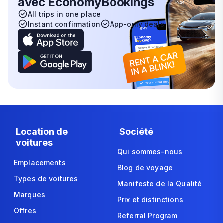
avec EconomyBookings
All trips in one place
Instant confirmation
App-only deals
Location de
Société
voitures
Qui sommes-nous
Emplacements
Blog de voyage
Types de voitures
Manifeste de la Qualité
Marques
Prix et distinctions
Offres
Referral Program