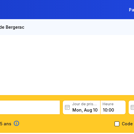
Pa
 de Bergerac
vec Thrifty à Aéroport de
n Thrifty, consultez les avis des clients et réservez facile
Jour de prise en charge
Heure
65 ans
Code