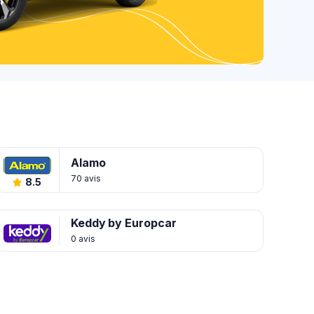
Alamo
70 avis
8.5
Keddy by Europcar
0 avis