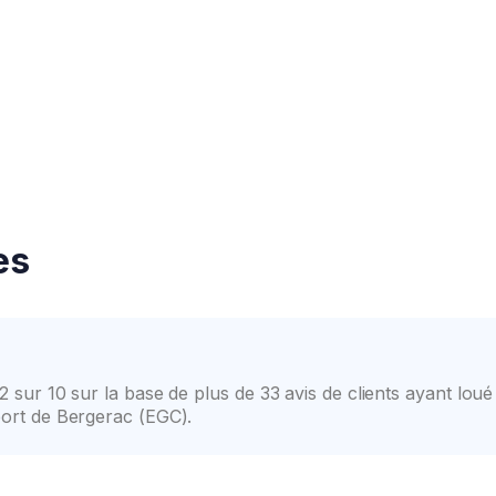
Grande sélection de véhicules
Confiance élevée des cli
es
.2 sur 10 sur la base de plus de 33 avis de clients ayant loué
oport de Bergerac (EGC).