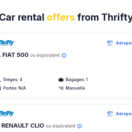
Car rental
offers
from Thrift
Aéropor
 FIAT 500
ou équivalent
Sièges:
4
Bagages:
1
Portes:
N/A
Manuelle
Aéropor
 RENAULT CLIO
ou équivalent