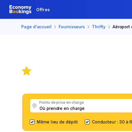
Offres
Page d'accueil
Fournisseurs
Thrifty
Aéroport
Location de voiture a
9.2
/
33 avis
Obtenez de bons prix auprès de l'agence de locatio
Points de prise en charge
Même lieu de dépôt
Conducteur : 30 à 