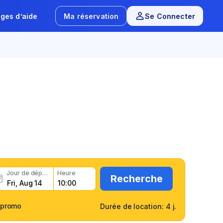
ges d’aide
Ma réservation
Se Connecter
 Bergerac (EGC)
ment et rapidement
Jour de dépose
Heure
Recherche
 promo
Durée de location: 4 j.