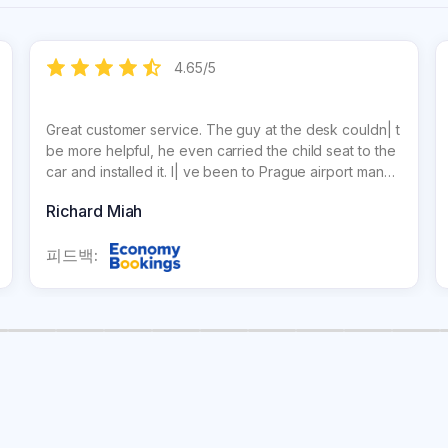
4.65
/
5
Great customer service. The guy at the desk couldn| t
be more helpful, he even carried the child seat to the
car and installed it. I| ve been to Prague airport many
times. This company was the cheapest and best
Richard Miah
service. The ""big"" companies should take a few
lessons Green motion!
피드백: