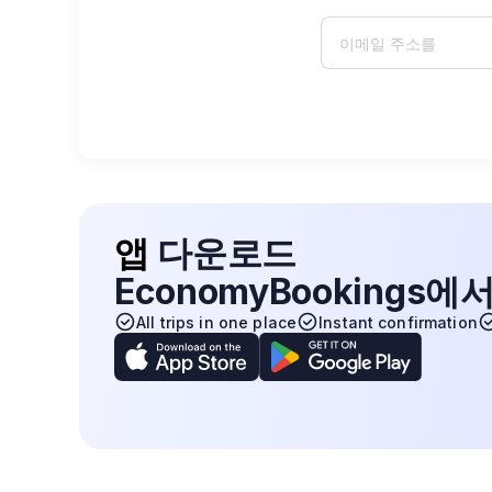
앱
다운로드
EconomyBookings
All trips in one place
Instant confirmation