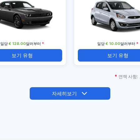
일당
€ 128.00
달러부터
*
일당
€ 10.00
달러부터
*
보기 유형
보기 유형
*
면책 사항:
자세히보기