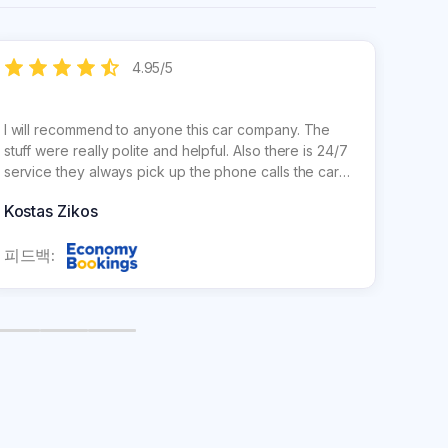
4.95
/
5
I will recommend to anyone this car company. The
After 
stuff were really polite and helpful. Also there is 24/7
and e
service they always pick up the phone calls the car
humou
was in a great condition. Thank you
Kostas Zikos
CHR
피드백:
피드백