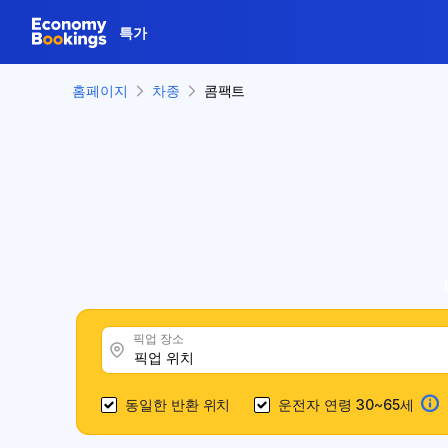
특가
홈페이지
차종
콤팩트
픽업 장소
동일한 반환 위치
운전자 연령 30~65세