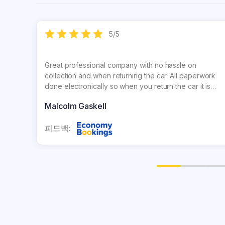
5
/
5
Great professional company with no hassle on
collection and when returning the car. All paperwork
done electronically so when you return the car it is
checked over and signed off straight away and you
Malcolm Gaskell
get an immediate e mail for confirmation which gives
you peace of mind
피드백: