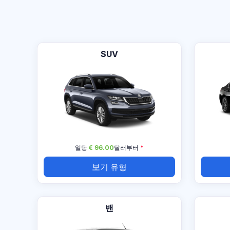
SUV
일당
€ 96.00
달러부터
*
보기 유형
밴