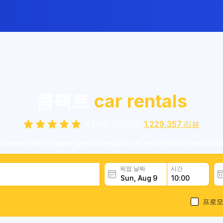
콤팩트
car rentals
7.5
/
10
기반으로
1,229,357
리뷰
Browse and compare great compact car rental deals worldwid
픽업 날짜
시간
프로모