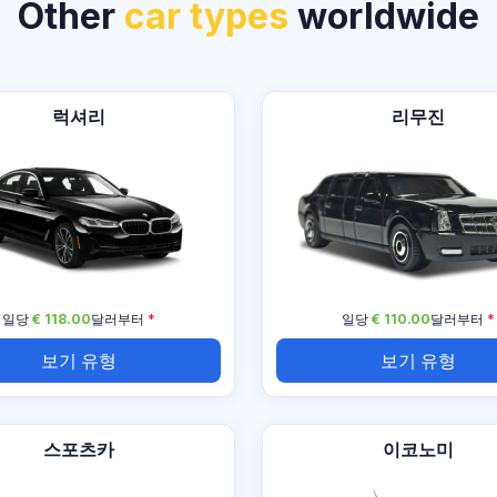
Other
car types
worldwide
럭셔리
리무진
일당
€ 118.00
달러부터
*
일당
€ 110.00
달러부터
*
보기 유형
보기 유형
스포츠카
이코노미