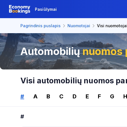
Pasiūlymai
Pagrindinis puslapis
Nuomotojai
Visi nuomotoja
Automobilių
nuomos p
Visi automobilių nuomos par
#
A
B
C
D
E
F
G
#