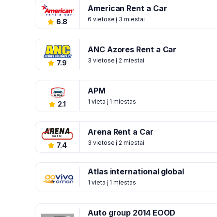
American Rent a Car
6 vietose į 3 miestai
6.8
ANC Azores Rent a Car
3 vietose į 2 miestai
7.9
APM
1 vieta į 1 miestas
2.1
Arena Rent a Car
3 vietose į 2 miestai
7.4
Atlas international global
1 vieta į 1 miestas
Auto group 2014 EOOD