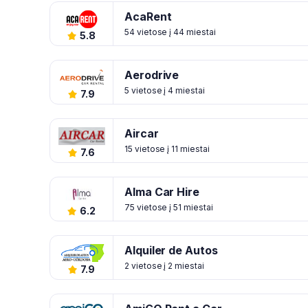
AcaRent
54 vietose į 44 miestai
5.8
Aerodrive
5 vietose į 4 miestai
7.9
Aircar
15 vietose į 11 miestai
7.6
Alma Car Hire
75 vietose į 51 miestai
6.2
Alquiler de Autos
2 vietose į 2 miestai
7.9