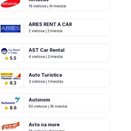
16 vietose į 14 miestai
ARIES RENT A CAR
2 vietose į 2 miestai
AST Car Rental
4 vietose į 2 miestai
5.5
Auto Turistica
3 vietose į 1 miestas
8.3
Autonom
50 vietose į 35 miestai
8.6
Avto na more