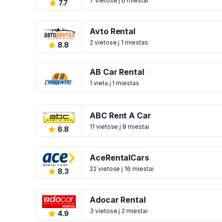
7 vietose į 6 miestai
7.7
Avto Rental
2 vietose į 1 miestas
8.8
AB Car Rental
1 vieta į 1 miestas
ABC Rent A Car
11 vietose į 8 miestai
6.8
AceRentalCars
22 vietose į 16 miestai
8.3
Adocar Rental
3 vietose į 2 miestai
4.9