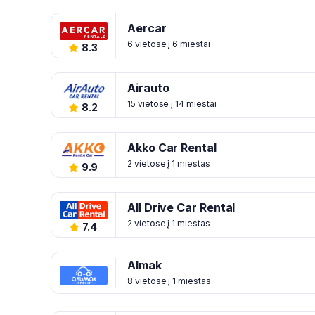
Aercar
6 vietose į 6 miestai
8.3
Airauto
15 vietose į 14 miestai
8.2
Akko Car Rental
2 vietose į 1 miestas
9.9
All Drive Car Rental
2 vietose į 1 miestas
7.4
Almak
8 vietose į 1 miestas