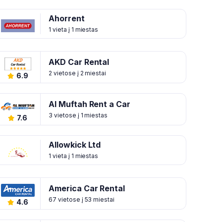
Ahorrent
1 vieta į 1 miestas
AKD Car Rental
2 vietose į 2 miestai
6.9
Al Muftah Rent a Car
3 vietose į 1 miestas
7.6
Allowkick Ltd
1 vieta į 1 miestas
America Car Rental
67 vietose į 53 miestai
4.6