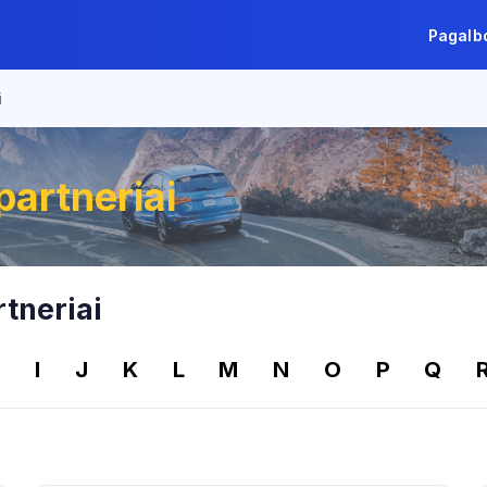
Pagalb
i
artneriai
tneriai
H
I
J
K
L
M
N
O
P
Q