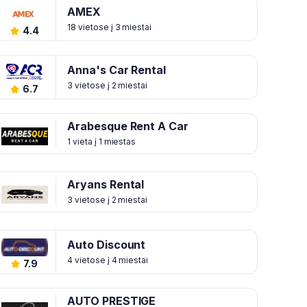
AMEX
18 vietose į 3 miestai
4.4
Anna's Car Rental
3 vietose į 2 miestai
6.7
Arabesque Rent A Car
1 vieta į 1 miestas
Aryans Rental
3 vietose į 2 miestai
Auto Discount
4 vietose į 4 miestai
7.9
AUTO PRESTIGE