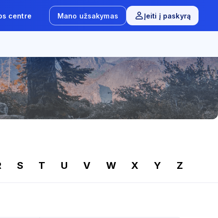
os centre
Mano užsakymas
Įeiti į paskyrą
R
S
T
U
V
W
X
Y
Z