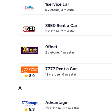
1service car
5 vietose į 3 miestai
3RED Rent a Car
3 vietose į 2 miestai
9fleet
2 vietose į 1 miestas
7777 Rent a Car
12 vietose į 6 miestai
8.0
A
Advantage
39 vietose į 37 miestai
5.8