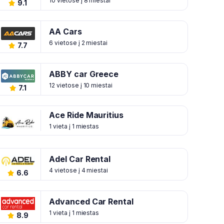
10 vietose į 8 miestai
9.1
AA Cars
6 vietose į 2 miestai
7.7
ABBY car Greece
12 vietose į 10 miestai
7.1
Ace Ride Mauritius
1 vieta į 1 miestas
Adel Car Rental
4 vietose į 4 miestai
6.6
Advanced Car Rental
1 vieta į 1 miestas
8.9