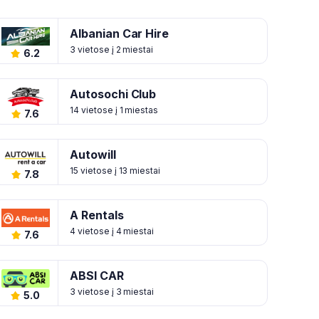
Albanian Car Hire
3 vietose į 2 miestai
6.2
Autosochi Club
14 vietose į 1 miestas
7.6
Autowill
15 vietose į 13 miestai
7.8
A Rentals
4 vietose į 4 miestai
7.6
ABSI CAR
3 vietose į 3 miestai
5.0