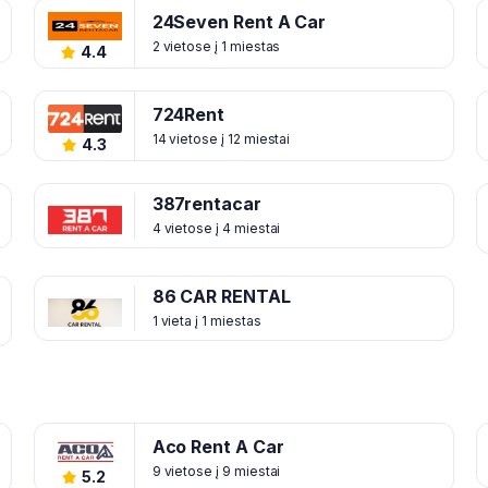
24Seven Rent A Car
2 vietose į 1 miestas
4.4
724Rent
14 vietose į 12 miestai
4.3
387rentacar
4 vietose į 4 miestai
86 CAR RENTAL
1 vieta į 1 miestas
Aco Rent A Car
9 vietose į 9 miestai
5.2