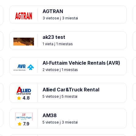
AGTRAN
3 vietose į 3 miestai
ak23 test
1 vieta į 1 miestas
Al-Futtaim Vehicle Rentals (AVR)
2 vietose į 1 miestas
Allied Car&Truck Rental
5 vietose į 5 miestai
4.8
AM38
5 vietose į 3 miestai
7.9