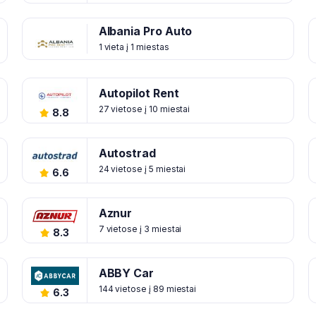
Albania Pro Auto
1 vieta į 1 miestas
Autopilot Rent
27 vietose į 10 miestai
8.8
Autostrad
24 vietose į 5 miestai
6.6
Aznur
7 vietose į 3 miestai
8.3
ABBY Car
144 vietose į 89 miestai
6.3