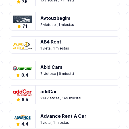
10 vietose į 7 miestai
7.5
Avtouzbegim
2 vietose į 1 miestas
7.1
AB4 Rent
1 vieta į 1 miestas
Abid Cars
7 vietose į 6 miestai
8.4
addCar
218 vietose į 149 miestai
6.5
Advance Rent A Car
1 vieta į 1 miestas
4.4