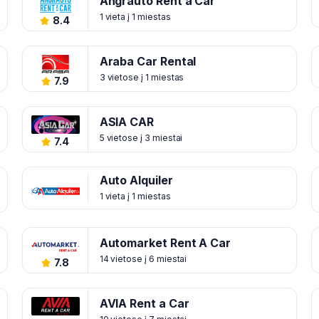
Angrauto Rent a Car
1 vieta į 1 miestas
8.4
Araba Car Rental
3 vietose į 1 miestas
7.9
ASIA CAR
5 vietose į 3 miestai
7.4
Auto Alquiler
1 vieta į 1 miestas
Automarket Rent A Car
14 vietose į 6 miestai
7.8
AVIA Rent a Car