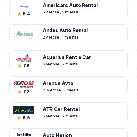
Americars Auto Rental
5 vietose į 5 miestai
5.4
Andes Auto Rental
2 vietose į 1 miestas
Aquarius Rent a Car
3 vietose į 2 miestai
7.6
Arenda Avto
21 vietose į 5 miestai
7.2
ATR Car Rental
3 vietose į 2 miestai
6.6
Auto Nation