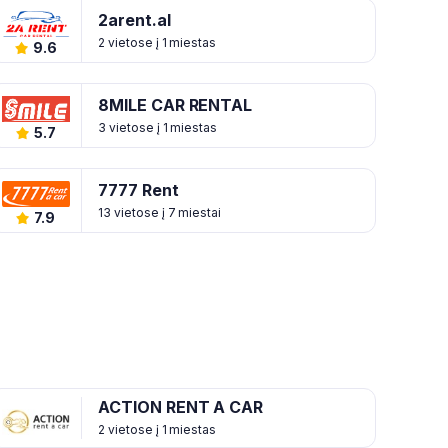
2arent.al
2 vietose į 1 miestas
9.6
8MILE CAR RENTAL
3 vietose į 1 miestas
5.7
7777 Rent
13 vietose į 7 miestai
7.9
ACTION RENT A CAR
2 vietose į 1 miestas