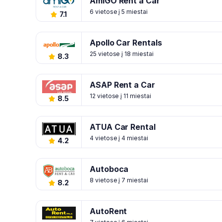
AmiGO Rent a Car
6 vietose į 5 miestai
7.1
Apollo Car Rentals
25 vietose į 18 miestai
8.3
ASAP Rent a Car
12 vietose į 11 miestai
8.5
ATUA Car Rental
4 vietose į 4 miestai
4.2
Autoboca
8 vietose į 7 miestai
8.2
AutoRent