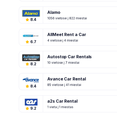
Alamo
1056 vietose į 822 miestai
8.4
AllMeet Rent a Car
4 vietose į 4 miestai
6.7
Autostop Car Rentals
10 vietose į 7 miestai
8.2
Avance Car Rental
85 vietose į 41 miestai
8.4
a2s Car Rental
1 vieta į 1 miestas
9.2