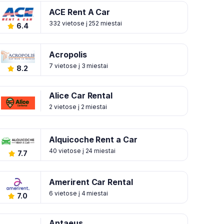
ACE Rent A Car
332 vietose į 252 miestai
6.4
Acropolis
7 vietose į 3 miestai
8.2
Alice Car Rental
2 vietose į 2 miestai
Alquicoche Rent a Car
40 vietose į 24 miestai
7.7
Amerirent Car Rental
6 vietose į 4 miestai
7.0
Antaeus