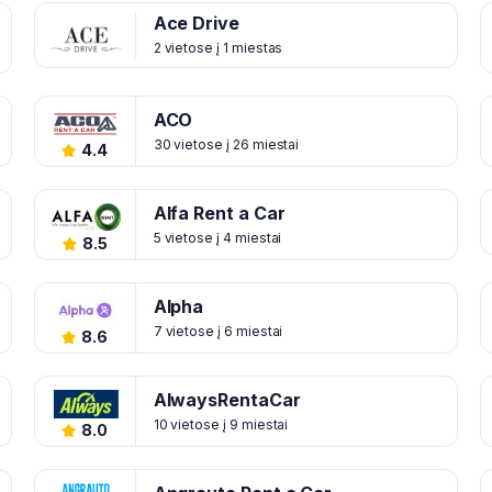
Ace Drive
2 vietose į 1 miestas
ACO
30 vietose į 26 miestai
4.4
Alfa Rent a Car
5 vietose į 4 miestai
8.5
Alpha
7 vietose į 6 miestai
8.6
AlwaysRentaCar
10 vietose į 9 miestai
8.0