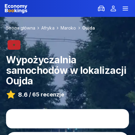
Strona główna
Afryka
Maroko
Oujda
Wypożyczalnia
samochodów w lokalizacji
Oujda
8.6
/
65 recenzje