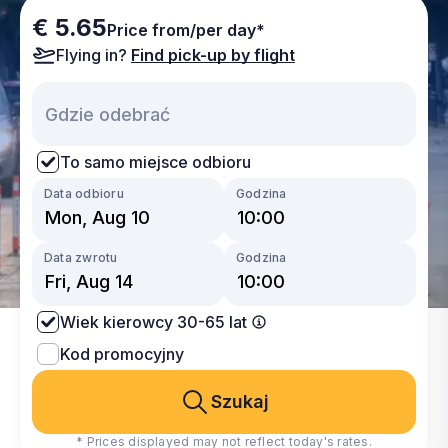
€ 5.65
Price from/per day*
Flying in?
Find pick-up by flight
To samo miejsce odbioru
Data odbioru
Godzina
Data zwrotu
Godzina
Wiek kierowcy 30-65 lat
Kod promocyjny
Szukaj
* Prices displayed may not reflect today's rates.