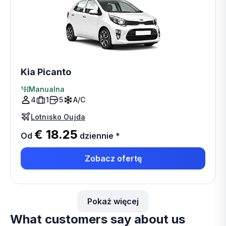
Kia Picanto
Manualna
4
1
5
A/C
Lotnisko Oujda
€ 18.25
Od
dziennie
*
Zobacz ofertę
Pokaż więcej
What customers say about us