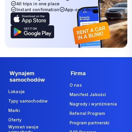
All trips in one place
Instant confirmation
App-only deals
Wynajem
Firma
samochodów
O nas
Lokacje
Manifest Jakości
Typy samochodów
Nagrody i wyróżnienia
Marki
Referral Program
Oferty
Program partnerski
Wymień swoje
samochody