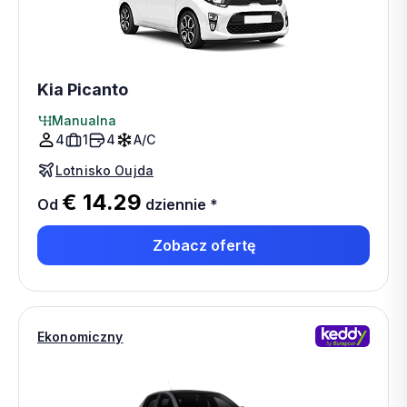
Kia Picanto
Manualna
4
1
4
A/C
Lotnisko Oujda
€ 14.29
Od
dziennie
*
Zobacz ofertę
Ekonomiczny