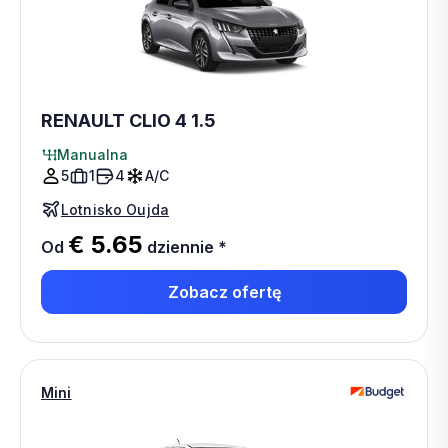
RENAULT CLIO 4 1.5
Manualna
5
1
4
A/C
Lotnisko Oujda
€ 5.65
Od
dziennie
*
Zobacz ofertę
Mini