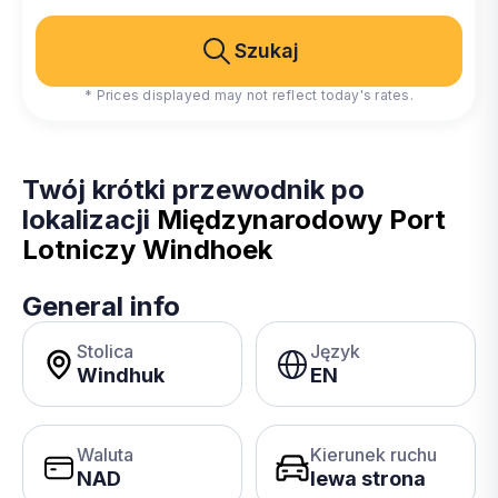
Szukaj
* Prices displayed may not reflect today's rates.
Twój krótki przewodnik po
lokalizacji
Międzynarodowy Port
Lotniczy Windhoek
General info
Stolica
Język
Windhuk
EN
Waluta
Kierunek ruchu
NAD
lewa strona