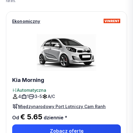
rates.
Ekonomiczny
Kia Morning
Automatyczna
4
1
3-5
A/C
Międzynarodowy Port Lotniczy Cam Ranh
€ 5.65
Od
dziennie
*
Zobacz ofertę