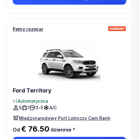
Pełny rozmiar
Ford Territory
Automatyczna
5
1
3-5
A/C
Międzynarodowy Port Lotniczy Cam Ranh
€ 76.50
Od
dziennie
*