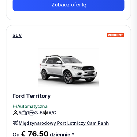
Zobacz ofertę
SUV
Ford Territory
Automatyczna
5
1
3-5
A/C
Międzynarodowy Port Lotniczy Cam Ranh
€ 76.50
Od
dziennie
*