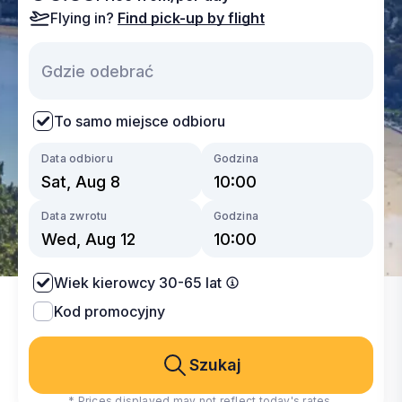
Flying in?
Find pick-up by flight
To samo miejsce odbioru
Data odbioru
Godzina
Data zwrotu
Godzina
Wiek kierowcy 30-65 lat
Kod promocyjny
Szukaj
* Prices displayed may not reflect today's rates.