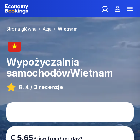
Strona główna
Azja
Wietnam
Wypożyczalnia
samochodów
Wietnam
8.4
/
3 recenzje
€ 5.65
Price from/per day*