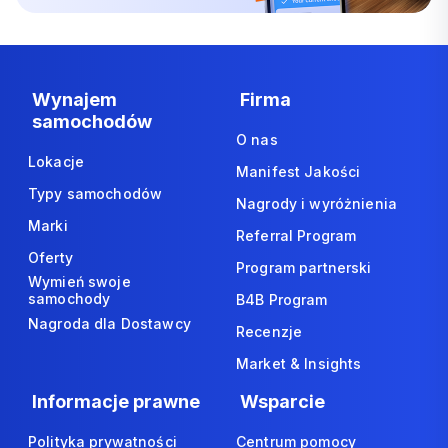
Wynajem
Firma
samochodów
O nas
Lokacje
Manifest Jakości
Typy samochodów
Nagrody i wyróżnienia
Marki
Referral Program
Oferty
Program partnerski
Wymień swoje
samochody
B4B Program
Nagroda dla Dostawcy
Recenzje
Market & Insights
Informacje prawne
Wsparcie
Polityka prywatności
Centrum pomocy