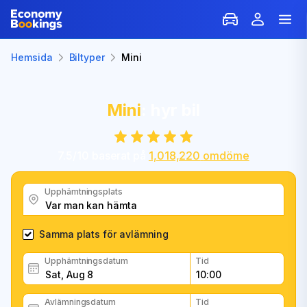
Hemsida
Biltyper
Mini
Mini
: hyr bil
7.5
/
10
baserat på
1,018,220
omdöme
Upphämtningsplats
Samma plats för avlämning
Upphämtningsdatum
Tid
Avlämningsdatum
Tid