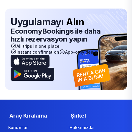
Uygulamayı
Alın
EconomyBookings ile daha
hızlı rezervasyon yapın
All trips in one place
Instant confirmation
App-only deals
Araç Kiralama
Şirket
Konumlar
Hakkımızda