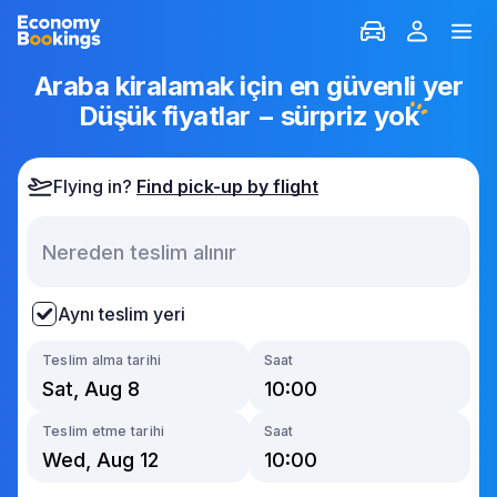
Araba kiralamak için en güvenli yer
Düşük fiyatlar − sürpriz yo
k
Flying in?
Find pick-up by flight
Aynı teslim yeri
Teslim alma tarihi
Saat
Teslim etme tarihi
Saat