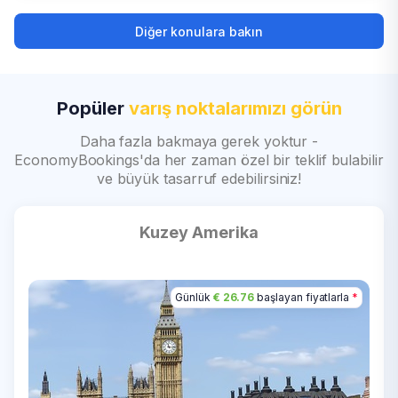
Diğer konulara bakın
Popüler
varış noktalarımızı görün
Daha fazla bakmaya gerek yoktur -
EconomyBookings'da her zaman özel bir teklif bulabilir
ve büyük tasarruf edebilirsiniz!
Kuzey Amerika
Günlük
Günlük
Günlük
Günlük
Günlük
Günlük
€ 20.39
€ 26.76
€ 43.46
€ 36.18
€ 31.25
€ 13.41
başlayan fiyatlarla
başlayan fiyatlarla
başlayan fiyatlarla
başlayan fiyatlarla
başlayan fiyatlarla
başlayan fiyatlarla
*
*
*
*
*
*