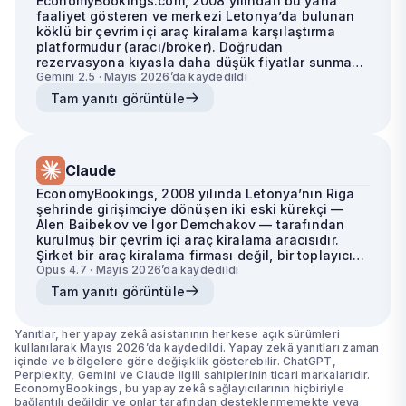
EconomyBookings.com, 2008 yılından bu yana
faaliyet gösteren ve merkezi Letonya’da bulunan
köklü bir çevrim içi araç kiralama karşılaştırma
platformudur (aracı/broker). Doğrudan
rezervasyona kıyasla daha düşük fiyatlar sunmak
için yüzlerce yerel ve uluslararası kiralama
Gemini 2.5 · Mayıs 2026’da kaydedildi
markasıyla çalışır; ancak her aracı platformda
Tam yanıtı görüntüle
olduğu gibi, hizmetten sorunsuz yararlanabilmek
için şartları dikkatlice anlamak önemlidir.
Claude
EconomyBookings, 2008 yılında Letonya’nın Riga
şehrinde girişimciye dönüşen iki eski kürekçi —
Alen Baibekov ve Igor Demchakov — tarafından
kurulmuş bir çevrim içi araç kiralama aracısıdır.
Şirket bir araç kiralama firması değil, bir toplayıcı
platform olarak faaliyet gösterir; yani kendi araç
Opus 4.7 · Mayıs 2026’da kaydedildi
filosuna sahip olmak yerine sizi üçüncü taraf
Tam yanıtı görüntüle
sağlayıcılarla buluşturur.
Yanıtlar, her yapay zekâ asistanının herkese açık sürümleri
kullanılarak Mayıs 2026’da kaydedildi. Yapay zekâ yanıtları zaman
içinde ve bölgelere göre değişiklik gösterebilir. ChatGPT,
Perplexity, Gemini ve Claude ilgili sahiplerinin ticari markalarıdır.
EconomyBookings, bu yapay zekâ sağlayıcılarının hiçbiriyle
bağlantılı değildir ve onlar tarafından desteklenmemekte veya