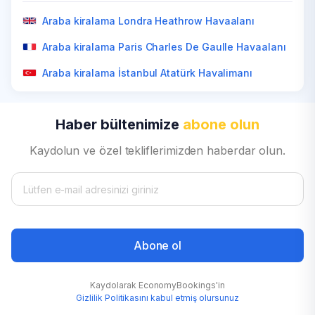
Araba kiralama Perth Havaalanı
Araba kiralama Mexicali Havaalanı
Araba kiralama Zanzibar Havaalanı
Araba kiralama Kuala Lumpur Havaalanı
Araba kiralama Los Angeles Havaalanı
Araba kiralama Londra Heathrow Havaalanı
Araba kiralama Hobart Havaalanı
Araba kiralama San Juan Havaalanı
Araba kiralama Rabat Havaalanı
Araba kiralama Abu Dabi Havaalanı
Araba kiralama Orlando Havaalanı
Araba kiralama Paris Charles De Gaulle Havaalanı
Araba kiralama Brisbane Havaalanı
Araba kiralama Sao Paulo Havaalanı Guarulhos
Araba kiralama Windhoek Uluslararası Havaalanı
Araba kiralama Phuket Uluslararası Havaalanı
Araba kiralama Las Vegas Havaalanı
Araba kiralama İstanbul Atatürk Havalimanı
Haber bültenimize
abone olun
Kaydolun ve özel tekliflerimizden haberdar olun.
Abone ol
Kaydolarak EconomyBookings'in
Gizlilik Politikasını kabul etmiş olursunuz