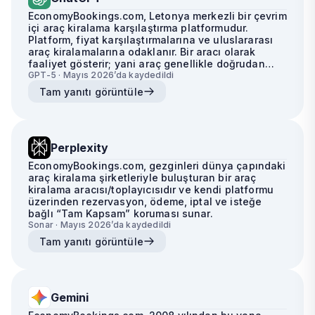
EconomyBookings.com, Letonya merkezli bir çevrim
içi araç kiralama karşılaştırma platformudur.
Platform, fiyat karşılaştırmalarına ve uluslararası
araç kiralamalarına odaklanır. Bir aracı olarak
faaliyet gösterir; yani araç genellikle doğrudan
EconomyBookings tarafından değil, üçüncü taraf
GPT-5 · Mayıs 2026’da kaydedildi
bir kiralama şirketi tarafından sağlanır.
Tam yanıtı görüntüle
Perplexity
EconomyBookings.com, gezginleri dünya çapındaki
araç kiralama şirketleriyle buluşturan bir araç
kiralama aracısı/toplayıcısıdır ve kendi platformu
üzerinden rezervasyon, ödeme, iptal ve isteğe
bağlı “Tam Kapsam” koruması sunar.
Sonar · Mayıs 2026’da kaydedildi
Tam yanıtı görüntüle
Gemini