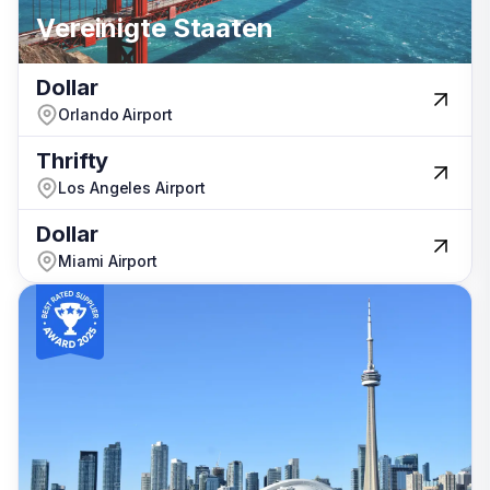
Vereinigte Staaten
Vereinigte Staaten
Portugal
Dollar
Dollar
Orlando Airport
Orlando Airport
Thrifty
Thrifty
Los Angeles Airport
Los Angeles Airport
Dollar
Dollar
Miami Airport
Miami Airport
Neuseeland