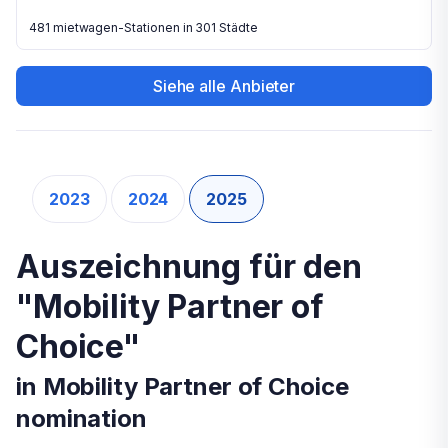
481 mietwagen-Stationen in 301 Städte
Siehe alle Anbieter
2023
2024
2025
Auszeichnung für den
Auszeichnung für den
Auszeichnung für den
"Mobility Partner of Choice"
"Mobility Partner of
"Mobility Partner of
2023
Choice"
Choice"
In diesem Jahr haben wir unsere besten
in Mobility Partner of Choice
in Mobility Partner of Choice
Lieferanten ausgezeichnet, die hervorragende
Autovermietungserfahrungen geliefert und die
nomination
nomination
höchste Kundenzufriedenheit erhalten haben.