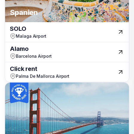
Spanien
Spanien
Australien
SOLO
SOLO
Malaga Airport
Malaga Airport
Alamo
Alamo
Barcelona Airport
Barcelona Airport
Click rent
Click rent
Palma De Mallorca Airport
Palma De Mallorca Airport
Israel