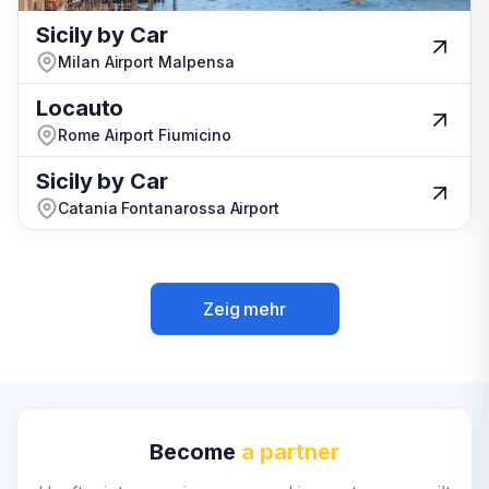
Sicily by Car
Sicily by Car
Milan Airport Malpensa
Milan Airport Malpensa
Locauto
Locauto
Rome Airport Fiumicino
Rome Airport Fiumicino
Sicily by Car
Sicily by Car
Catania Fontanarossa Airport
Catania Fontanarossa Airport
Zeig mehr
Zeig mehr
Become
a partner