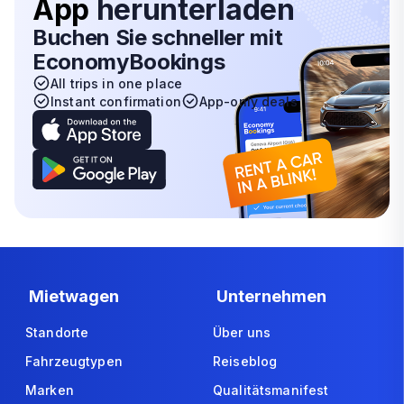
App
herunterladen
Buchen Sie schneller mit
EconomyBookings
All trips in one place
Instant confirmation
App-only deals
Mietwagen
Unternehmen
Standorte
Über uns
Fahrzeugtypen
Reiseblog
Marken
Qualitätsmanifest