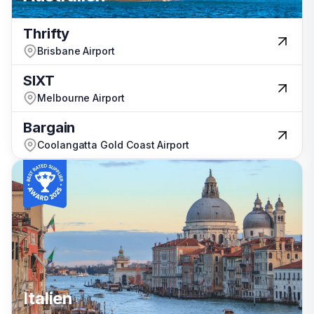
Thrifty
Thrifty
Brisbane Airport
Brisbane Airport
SIXT
SIXT
Melbourne Airport
Melbourne Airport
Bargain
Bargain
Coolangatta Gold Coast Airport
Coolangatta Gold Coast Airport
Italien
Italien