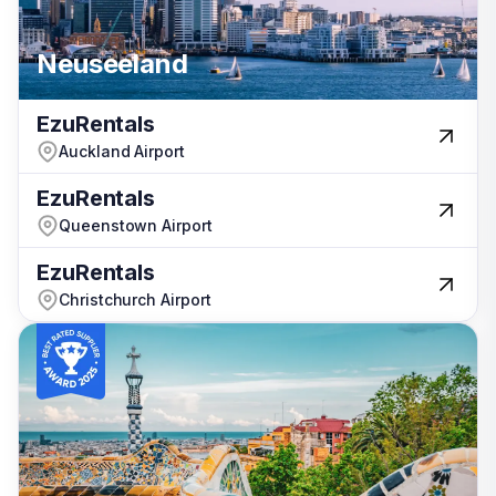
Neuseeland
Neuseeland
EzuRentals
EzuRentals
USA
Auckland Airport
Auckland Airport
EzuRentals
EzuRentals
Queenstown Airport
Queenstown Airport
EzuRentals
EzuRentals
Christchurch Airport
Christchurch Airport
Spanien