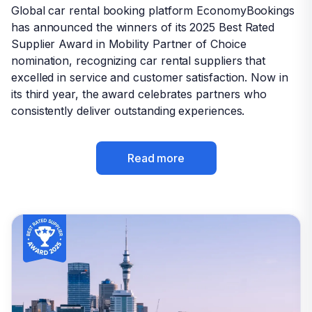
Herzlichen Glückwunsch an alle Gewinner!
Global car rental booking platform EconomyBookings
Global car rental booking platform EconomyBookings
has announced the winners of its 2025 Best Rated
has announced the winners of its 2025 Best Rated
Supplier Award in Mobility Partner of Choice
Supplier Award in Mobility Partner of Choice
nomination, recognizing car rental suppliers that
nomination, recognizing car rental suppliers that
excelled in service and customer satisfaction. Now in
excelled in service and customer satisfaction. Now in
its third year, the award celebrates partners who
its third year, the award celebrates partners who
Griechenland
consistently deliver outstanding experiences.
consistently deliver outstanding experiences.
Read more
Read more
Italien