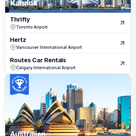
Kanada
Kanada
Kanada
Thrifty
Thrifty
Toronto Airport
Toronto Airport
Hertz
Hertz
Vancouver International Airport
Vancouver International Airport
Routes Car Rentals
Routes Car Rentals
Calgary International Airport
Calgary International Airport
Türkei
Australien
Australien