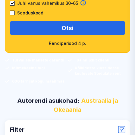
Juhi vanus vahemikus 30-65
Sooduskood
Otsi
Rendiperiood 4 p.
Turvaliste maksete garantii
10+ miljonit klienti
Mitmekeelne tugi
Kõikidesse klassidesse
kuuluvate Sõidukite rent
600 tarnijat kogu maailmas
Autorendi asukohad:
Austraalia ja
Okeaania
Filter