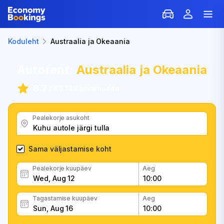
Koduleht
Austraalia ja Okeaania
Autorent:
Austraalia ja Okeaania
8.7
/
40,142 arvamused
Pealekorje asukoht
Sama väljastamise koht
Pealekorje kuupäev
Aeg
Tagastamise kuupäev
Aeg