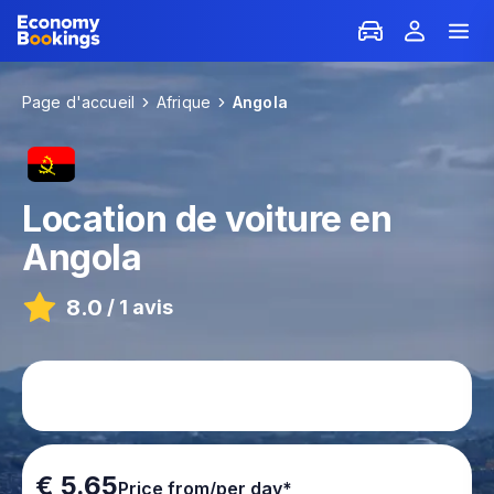
Page d'accueil
Afrique
Angola
Location de voiture en
Angola
8.0
/
1 avis
€ 5.65
Price from/per day*