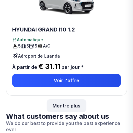
HYUNDAI GRAND I10 1.2
Automatique
5
5
5
A/C
Aéroport de Luanda
€ 31.11
À partir de
par jour
*
Voir l'offre
Montre plus
What customers say about us
We do our best to provide you the best experience
ever