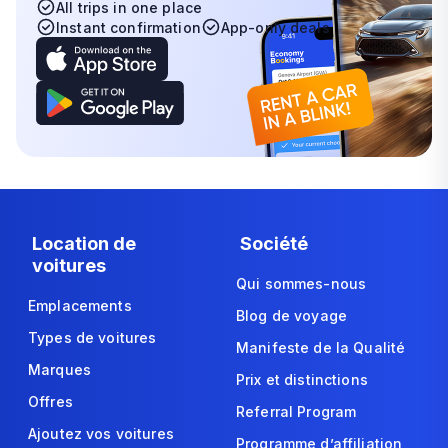
All trips in one place
Instant confirmation
App-only deals
Location de
Société
voitures
Qui sommes-nous
Emplacements
Blog de voyage
Types de voitures
Manifeste de la Qualité
Marques
Prix et distinctions
Offres
Referral Program
Ajoutez vos voitures
Programme d’affiliation