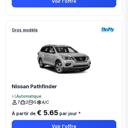
Voir l'offre
Gros modèle
Nissan Pathfinder
Automatique
7
2
5
A/C
€ 5.65
À partir de
par jour
*
Voir l'offre