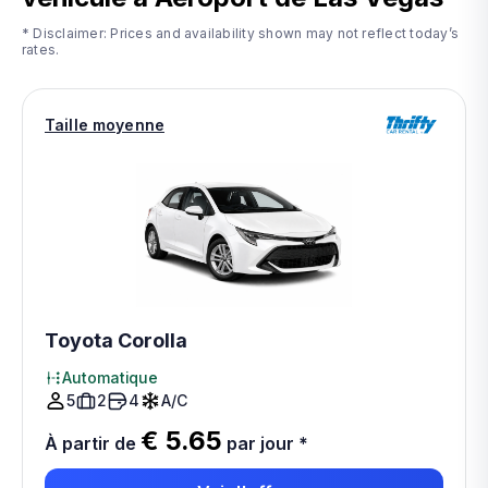
* Disclaimer: Prices and availability shown may not reflect today’s
rates.
Taille moyenne
Toyota Corolla
Automatique
5
2
4
A/C
€ 5.65
À partir de
par jour
*