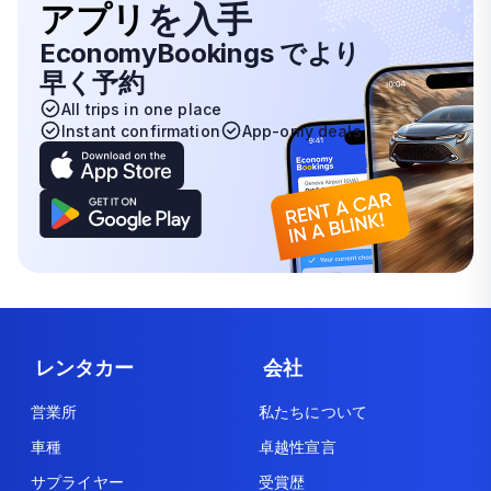
アプリ
を入手
EconomyBookings でより
早く予約
All trips in one place
Instant confirmation
App-only deals
レンタカー
会社
営業所
私たちについて
車種
卓越性宣言
サプライヤー
受賞歴