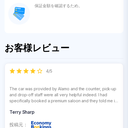
保証金額を確認するため。
お客様レビュー
4
/
5
The car was provided by Alamo and the counter, pick-up
and drop-off staff were all very helpful indeed. I had
specifically booked a premium saloon and they told me it
would in fact not be that but an estate car. When I said I
Terry Sharp
didn| t want an estate they immediately showed me the
alternatives and let me have an upgraded car without
投稿元：
question.