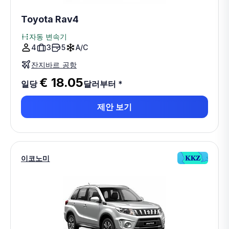
Toyota Rav4
자동 변속기
4
3
5
A/C
잔지바르 공항
€ 18.05
일당
달러부터
*
제안 보기
이코노미