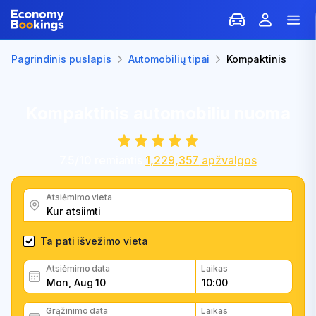
Pagrindinis puslapis
Automobilių tipai
Kompaktinis
Kompaktinis automobiliu nuoma
7.5
/
10
remiantis
1,229,357
apžvalgos
Atsiėmimo vieta
Ta pati išvežimo vieta
Atsiėmimo data
Laikas
Grąžinimo data
Laikas