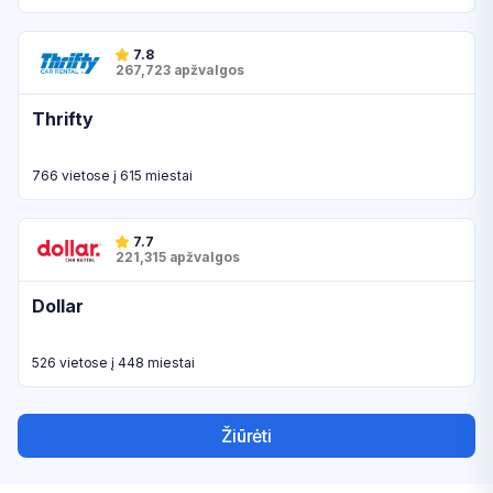
7.8
267,723 apžvalgos
Thrifty
766 vietose į 615 miestai
7.7
221,315 apžvalgos
Dollar
526 vietose į 448 miestai
Žiūrėti