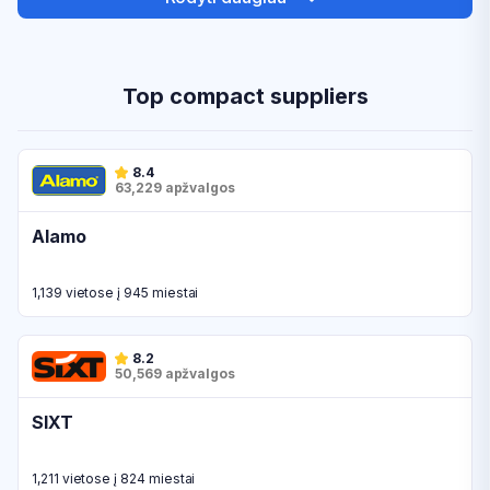
Top compact suppliers
8.4
63,229 apžvalgos
Alamo
1,139 vietose į 945 miestai
8.2
50,569 apžvalgos
SIXT
1,211 vietose į 824 miestai