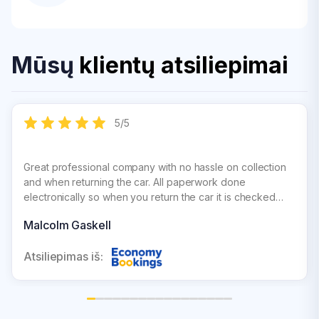
Mūsų
klientų atsiliepimai
5
/
5
Great professional company with no hassle on collection
and when returning the car. All paperwork done
electronically so when you return the car it is checked
over and signed off straight away and you get an
Malcolm Gaskell
immediate e mail for confirmation which gives you peace
of mind
Atsiliepimas iš: