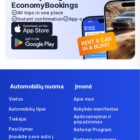
EconomyBookings
All trips in one place
Instant confirmation
App-only deals
Automobilių nuoma
Įmonė
Vietos
Apie mus
Automobilių tipai
Kokybės manifestas
Apdovanojimai ir
Tiekėjai
pripažinimas
Pasiūlymai
Referral Program
Įtraukite savo auto į
Partnerių programa