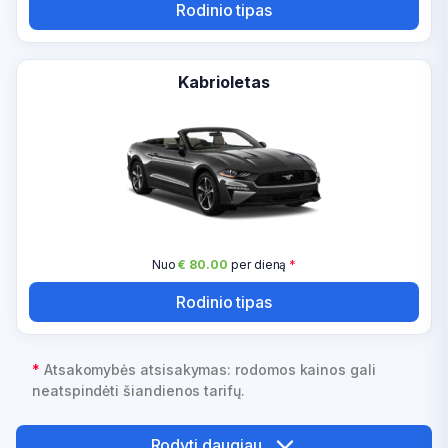
Rodinio tipas
Kabrioletas
Nuo
€ 80.00
per dieną
*
Rodinio tipas
*
Atsakomybės atsisakymas: rodomos kainos gali
neatspindėti šiandienos tarifų.
Rodyti daugiau