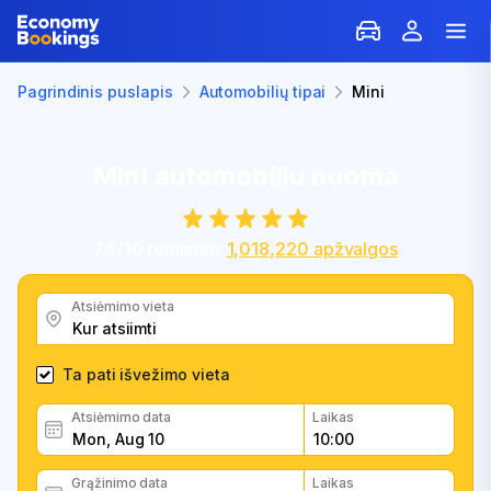
Pagrindinis puslapis
Automobilių tipai
Mini
Mini automobiliu nuoma
7.5
/
10
remiantis
1,018,220
apžvalgos
Atsiėmimo vieta
Ta pati išvežimo vieta
Atsiėmimo data
Laikas
Grąžinimo data
Laikas