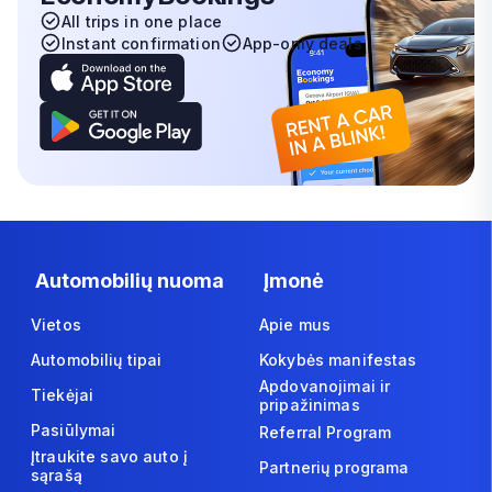
All trips in one place
Instant confirmation
App-only deals
Automobilių nuoma
Įmonė
Vietos
Apie mus
Automobilių tipai
Kokybės manifestas
Apdovanojimai ir
Tiekėjai
pripažinimas
Pasiūlymai
Referral Program
Įtraukite savo auto į
Partnerių programa
sąrašą