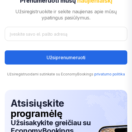
Prenumeruoti mūsų
naujienlaiškį
Užsiregistruokite ir sekite naujienas apie mūsų
ypatingus pasiūlymus.
Užsiprenumeruoti
Užsiregistruodami sutinkate su EconomyBookings
privatumo politika
Atsisiųskite
programėlę
Užsisakykite greičiau su
EconomyBookings