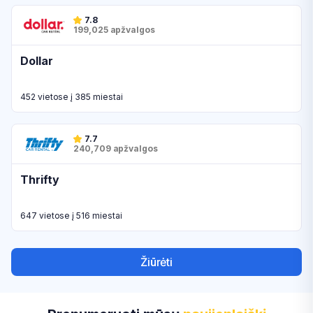
7.8
199,025 apžvalgos
Dollar
452 vietose į 385 miestai
7.7
240,709 apžvalgos
Thrifty
647 vietose į 516 miestai
Žiūrėti