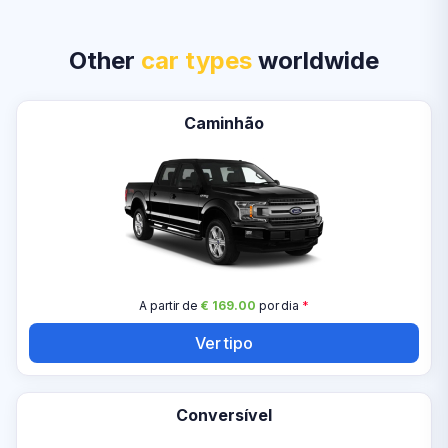
Other
car types
worldwide
Caminhão
A partir de
€ 169.00
por dia
*
Ver tipo
Conversível