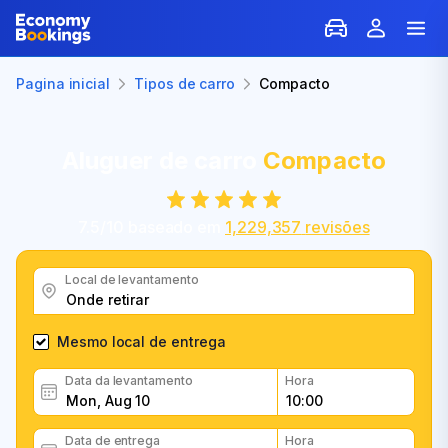
Pagina inicial
Tipos de carro
Compacto
Aluguer de carro
Compacto
7.5
/
10
baseado em
1,229,357
revisões
Local de levantamento
Mesmo local de entrega
Data da levantamento
Hora
Data de entrega
Hora