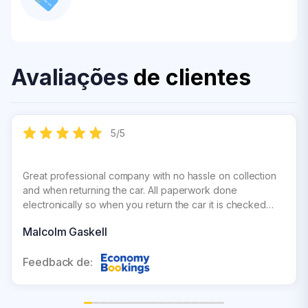
Avaliações
de clientes
5
/
5
Great professional company with no hassle on collection
and when returning the car. All paperwork done
electronically so when you return the car it is checked
over and signed off straight away and you get an
Malcolm Gaskell
immediate e mail for confirmation which gives you peace
of mind
Feedback de: