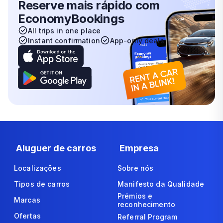
Reserve mais rápido com
EconomyBookings
All trips in one place
Instant confirmation
App-only deals
Aluguer de carros
Empresa
Localizações
Sobre nós
Tipos de carros
Manifesto da Qualidade
Prémios e
Marcas
reconhecimento
Ofertas
Referral Program