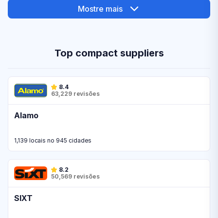
Mostre mais
Top compact suppliers
8.4
63,229 revisões
Alamo
1,139 locais no 945 cidades
8.2
50,569 revisões
SIXT