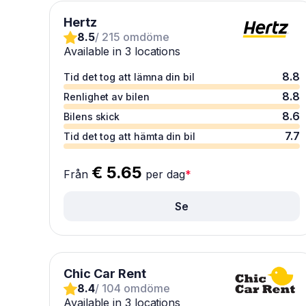
Hertz
8.5
/ 215 omdöme
Available in 3 locations
8.8
Tid det tog att lämna din bil
8.8
Renlighet av bilen
8.6
Bilens skick
7.7
Tid det tog att hämta din bil
€ 5.65
Från
per dag
*
Se
Chic Car Rent
8.4
/ 104 omdöme
Available in 3 locations