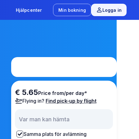
Hjälpcenter
Min bokning
Logga in
€ 5.65
Price from/per day*
Flying in?
Find pick-up by flight
Samma plats för avlämning