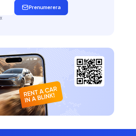
Prenumerera
cy