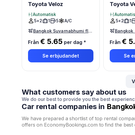
Toyota Veloz
Toyota V
Automatisk
Automati
5+2
1
5
A/C
5+2
1
Bangkok Suvarnabhumi flygplats
€ 5.65
€ 5
Från
per dag
*
Från
Se erbjudandet
Se e
V
What customers say about us
We do our best to provide you the best experien
Car rental companies in
Bangko
We have prepared a shortlist of top rental comp
offers on EconomyBookings.com to find the best 