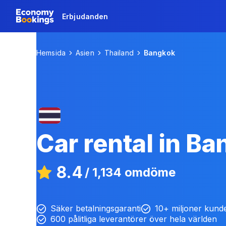
Erbjudanden
Hemsida
Asien
Thailand
Bangkok
Car rental in
Ba
8.4
/
1,134 omdöme
Säker betalningsgaranti
10+ miljoner kund
600 pålitliga leverantörer över hela världen