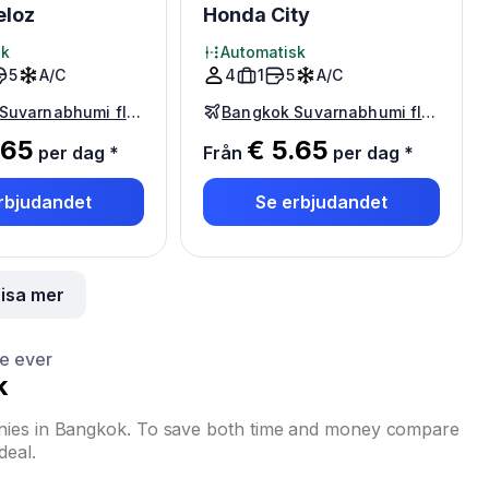
eloz
Honda City
sk
Automatisk
5
A/C
4
1
5
A/C
Bangkok Suvarnabhumi flygplats
Bangkok Suvarnabhumi flygplats
.65
€ 5.65
per dag
*
Från
per dag
*
rbjudandet
Se erbjudandet
isa mer
ce ever
k
anies in Bangkok. To save both time and money compare
deal.