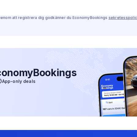
enom att registrera dig godkänner du EconomyBookings
sekretesspoli
conomyBookings
App-only deals