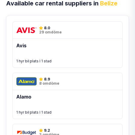
Available car rental suppliers in
Belize
8.0
29 omdöme
Avis
1 hyr bil plats I 1 stad
8.9
8 omdöme
Alamo
1 hyr bil plats I 1 stad
9.2
2 omdöme