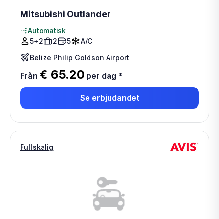
Mitsubishi Outlander
Automatisk
5+2
2
5
A/C
Belize Philip Goldson Airport
€ 65.20
Från
per dag
*
Se erbjudandet
Fullskalig