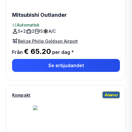
Mitsubishi Outlander
Automatisk
5+2
2
5
A/C
Belize Philip Goldson Airport
€ 65.20
Från
per dag
*
Se erbjudandet
Kompakt