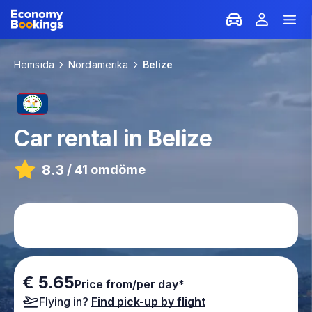
Hemsida
Nordamerika
Belize
Car rental in
Belize
8.3
/
41 omdöme
€ 5.65
Price from/per day*
Flying in?
Find pick-up by flight