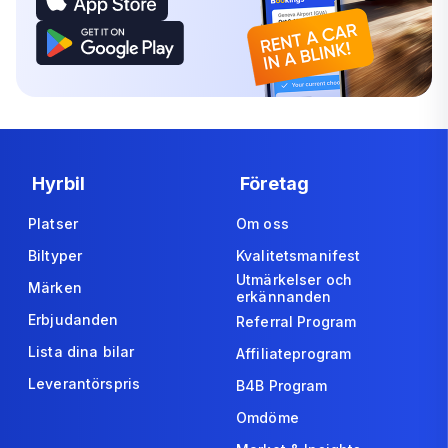
Hyrbil
Företag
Platser
Om oss
Biltyper
Kvalitetsmanifest
Utmärkelser och
Märken
erkännanden
Erbjudanden
Referral Program
Lista dina bilar
Affiliateprogram
Leverantörspris
B4B Program
Omdöme