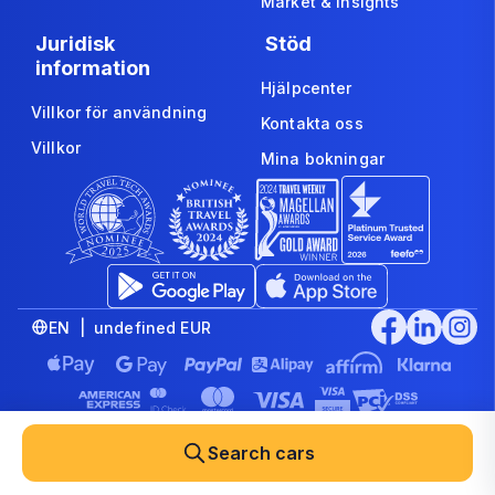
Market & Insights
Juridisk
Stöd
information
Hjälpcenter
Villkor för användning
Kontakta oss
Villkor
Mina bokningar
EN | undefined EUR
© 2008-2026 www.economybookings.com is part of Booking
Group Corporation Ltd. All rights reserved
Search cars