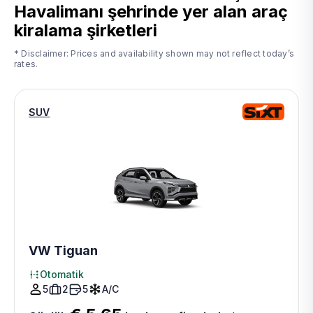
Havalimanı
şehrinde yer alan araç
kiralama şirketleri
* Disclaimer: Prices and availability shown may not reflect today’s
rates.
SUV
VW Tiguan
Otomatik
5
2
5
A/C