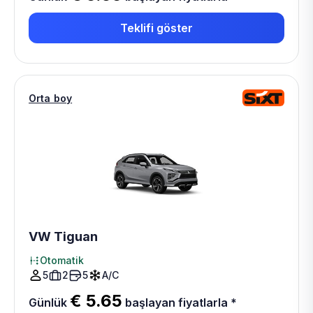
Teklifi göster
Orta boy
VW Tiguan
Otomatik
5
2
5
A/C
€ 5.65
Günlük
başlayan fiyatlarla
*