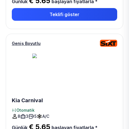
€ 5.65
Günlük
başlayan fiyatlarla
*
Teklifi göster
Geniş Boyutlu
Kia Carnival
Otomatik
8
3
5
A/C
€ 5.65
Günlük
başlayan fiyatlarla
*