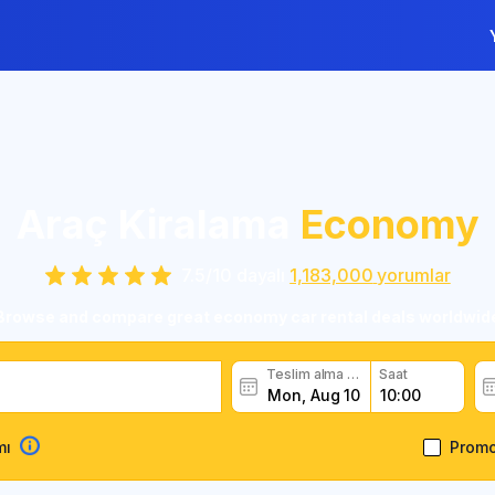
Araç Kiralama
Economy
7.5
/
10
dayalı
1,183,000
yorumlar
Browse and compare great economy car rental deals worldwid
Teslim alma tarihi
Saat
mı
Prom