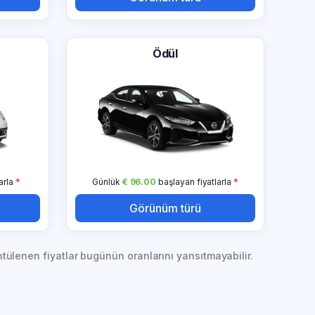
Ödül
arla
*
Günlük
€ 96.00
başlayan fiyatlarla
*
Görünüm türü
tülenen fiyatlar bugünün oranlarını yansıtmayabilir.