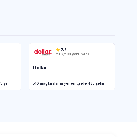
7.7
216,283 yorumlar
Dollar
5 şehir
510 araç kiralama yerleri içinde 435 şehir