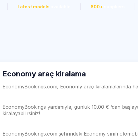
Latest models
available
600+
suppliers
Economy araç kiralama
EconomyBookings.com, Economy araç kiralamalarında harik
EconomyBookings yardımıyla, günlük 10.00 € 'dan başlayan
kiralayabilirsiniz!
EconomyBookings.com şehrindeki Economy sınıfı otomobille