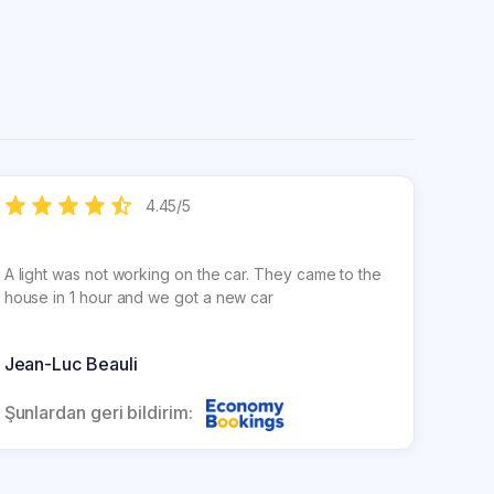
4.45
/
5
A light was not working on the car. They came to the
Very g
house in 1 hour and we got a new car
was in
Jean-Luc Beauli
John
Şunlardan geri bildirim:
Şunla