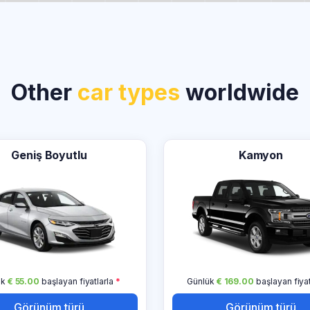
Other
car types
worldwide
Geniş Boyutlu
Kamyon
ük
€ 55.00
başlayan fiyatlarla
*
Günlük
€ 169.00
başlayan fiyat
Görünüm türü
Görünüm türü