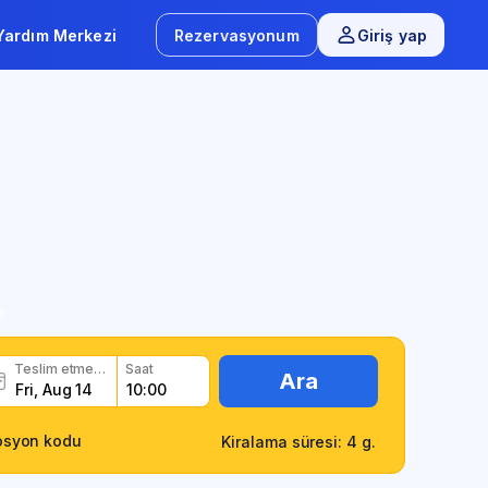
Yardım Merkezi
Rezervasyonum
Giriş yap
e
Teslim etme tarihi
Saat
Ara
osyon kodu
Kiralama süresi: 4 g.