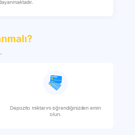
 dayanmaktadır.
anmalı?
.
Depozito miktarını öğrendiğinizden emin
olun.