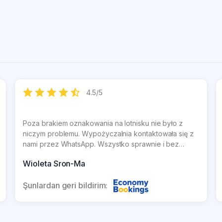
4.5
/
5
Poza brakiem oznakowania na lotnisku nie było z
niczym problemu. Wypożyczalnia kontaktowała się z
nami przez WhatsApp. Wszystko sprawnie i bez
żadnego problemu. Bardzo miła obsługa, napewno
Wioleta Sron-Ma
mogę polecić i skorzystałabym ponownie gdyby była
taka potrzeba.
Şunlardan geri bildirim: