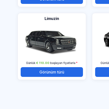
Limuzin
Günlük
€ 110.00
başlayan fiyatlarla
*
Günl
Görünüm türü