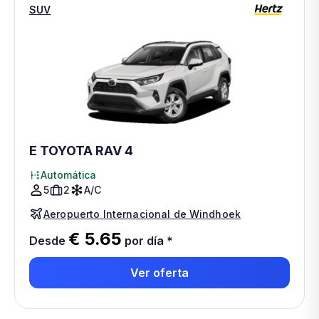
SUV
E TOYOTA RAV 4
Automática
5
2
A/C
Aeropuerto Internacional de Windhoek
€ 5.65
Desde
por día
*
Ver oferta