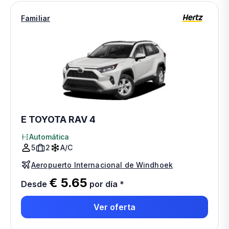
Familiar
E TOYOTA RAV 4
Automática
5
2
A/C
Aeropuerto Internacional de Windhoek
€ 5.65
Desde
por día
*
Ver oferta