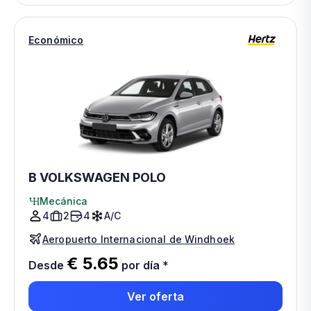
Económico
B VOLKSWAGEN POLO
Mecánica
4
2
4
A/C
Aeropuerto Internacional de Windhoek
€ 5.65
Desde
por día
*
Ver oferta