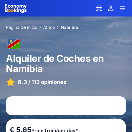
Página de inicio
África
Namibia
Alquiler de Coches en
Namibia
8.3
/
113 opiniones
€ 5.65
Price from/per day*