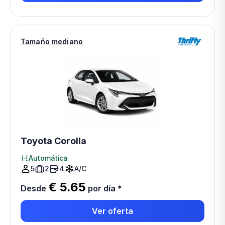
Tamaño mediano
Toyota Corolla
Automática
5
2
4
A/C
€ 5.65
Desde
por día
*
Ver oferta