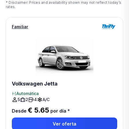
* Disclaimer: Prices and availability shown may not reflect today’s
rates.
Familiar
Volkswagen Jetta
Automática
5
2
4
A/C
€ 5.65
Desde
por día
*
Ver oferta