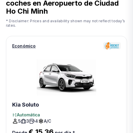
coches en
Aeropuerto de Ciudad
Ho Chi Minh
* Disclaimer: Prices and availability shown may not reflect today’s
rates.
Económico
Kia Soluto
Automática
5
3
4
A/C
€ 15.36
Desde
por día
*