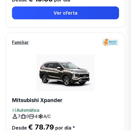
Ver oferta
Familiar
Mitsubishi Xpander
Automática
7
0
4
A/C
€ 78.79
Desde
por día
*