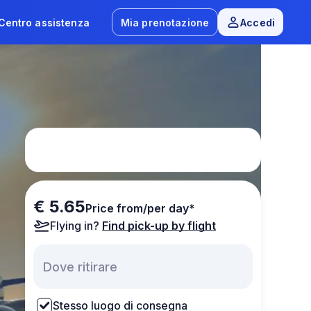
Centro assistenza
Mia prenotazione
Accedi
€ 5.65
Price from/per day*
Flying in?
Find pick-up by flight
Stesso luogo di consegna