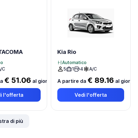
 TACOMA
Kia Rio
co
Automatico
A/C
5
1
4
A/C
€ 51.06
€ 89.16
da
al giorno
*
A partire da
al giorno
i l'offerta
Vedi l'offerta
tra di più