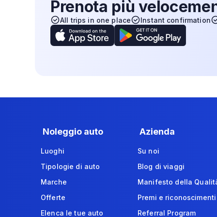
Prenota più veloceme
All trips in one place
Instant confirmation
Noleggio auto
Azienda
Luoghi
Su noi
Tipologie di auto
Blog di viaggi
Marche
Manifesto della Qualit
Offerte
Premi e riconoscimenti
Elenca le tue auto
Referral Program