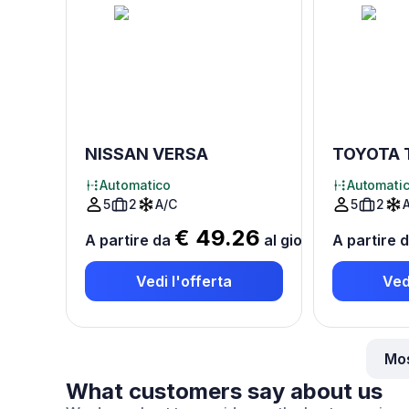
NISSAN VERSA
TOYOTA
Automatico
Automati
5
2
A/C
5
2
€ 49.26
A partire da
al giorno
*
A partire 
Vedi l'offerta
Ved
Mos
What customers say about us