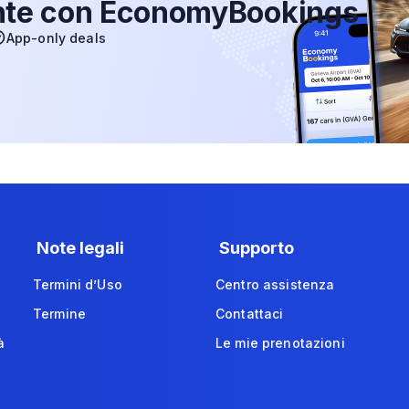
nte con EconomyBookings
App-only deals
Note legali
Supporto
Termini d’Uso
Centro assistenza
Termine
Contattaci
à
Le mie prenotazioni