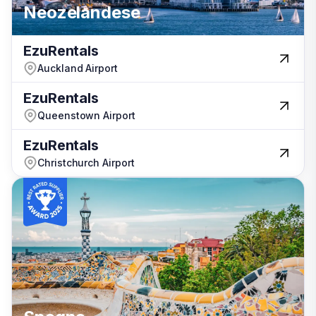
Neozelandese
Neozelandese
EzuRentals
EzuRentals
USA
Auckland Airport
Auckland Airport
EzuRentals
EzuRentals
Queenstown Airport
Queenstown Airport
EzuRentals
EzuRentals
Christchurch Airport
Christchurch Airport
Spagna