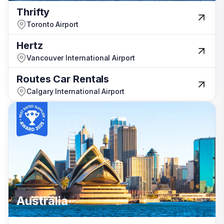
Canada
Thrifty
Thrifty
Toronto Airport
Toronto Airport
Hertz
Hertz
Vancouver International Airport
Vancouver International Airport
Routes Car Rentals
Routes Car Rentals
Calgary International Airport
Calgary International Airport
Turchia
Australia
Australia