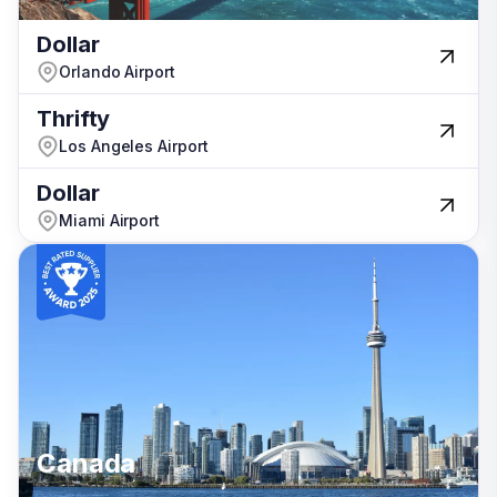
Portogallo
Dollar
Dollar
Orlando Airport
Orlando Airport
Thrifty
Thrifty
Los Angeles Airport
Los Angeles Airport
Dollar
Dollar
Miami Airport
Miami Airport
Neozelandese
Canada
Canada