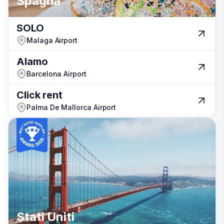
Spagna
Spagna
SOLO
SOLO
Australia
Malaga Airport
Malaga Airport
Alamo
Alamo
Barcelona Airport
Barcelona Airport
Click rent
Click rent
Palma De Mallorca Airport
Palma De Mallorca Airport
Israele
Stati Uniti
Stati Uniti