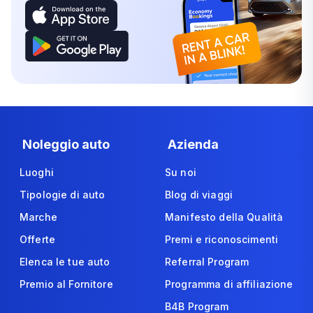
Noleggio auto
Azienda
Luoghi
Su noi
Tipologie di auto
Blog di viaggi
Marche
Manifesto della Qualità
Offerte
Premi e riconoscimenti
Elenca le tue auto
Referral Program
Premio al Fornitore
Programma di affiliazione
B4B Program