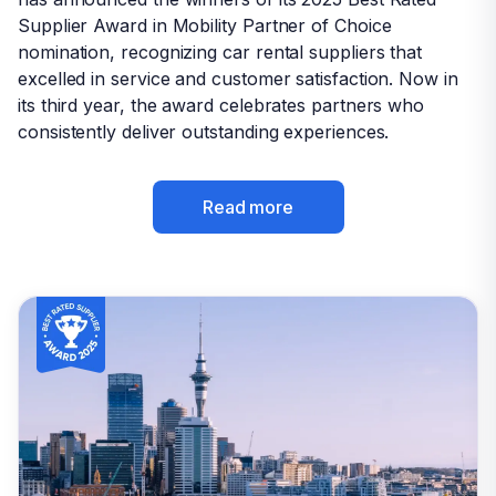
Supplier Award in Mobility Partner of Choice
Supplier Award in Mobility Partner of Choice
nomination, recognizing car rental suppliers that
nomination, recognizing car rental suppliers that
excelled in service and customer satisfaction. Now in
excelled in service and customer satisfaction. Now in
its third year, the award celebrates partners who
its third year, the award celebrates partners who
Grecia
consistently deliver outstanding experiences.
consistently deliver outstanding experiences.
Read more
Read more
Italia