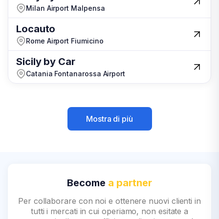
Milan Airport Malpensa
Milan Airport Malpensa
Locauto
Locauto
Rome Airport Fiumicino
Rome Airport Fiumicino
Sicily by Car
Sicily by Car
Catania Fontanarossa Airport
Catania Fontanarossa Airport
Mostra di più
Mostra di più
Become
a partner
Per collaborare con noi e ottenere nuovi clienti in
tutti i mercati in cui operiamo, non esitate a