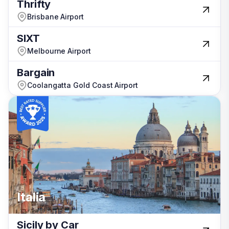
Thrifty
Thrifty
Brisbane Airport
Brisbane Airport
SIXT
SIXT
Melbourne Airport
Melbourne Airport
Bargain
Bargain
Coolangatta Gold Coast Airport
Coolangatta Gold Coast Airport
Italia
Italia
Sicily by Car
Sicily by Car