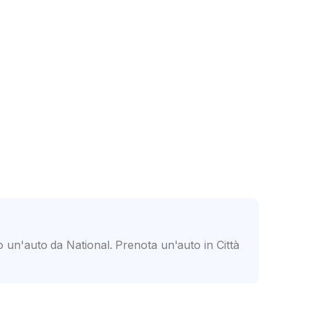
e
Personale amichevole
to un'auto da National. Prenota un'auto in Città