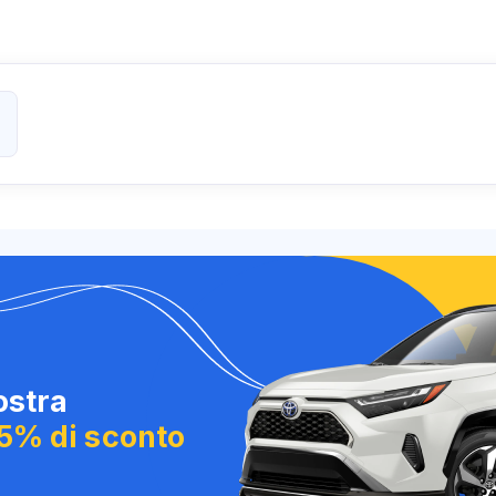
i
nostra
 5% di sconto