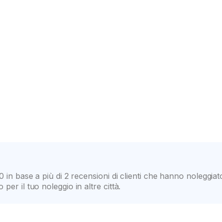
icoli di una vasta gamma di classi
Elevata fiducia del client
0 in base a più di 2 recensioni di clienti che hanno noleggia
er il tuo noleggio in altre città.