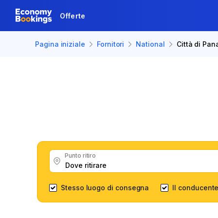
Offerte
Pagina iniziale
Fornitori
National
Città di Pa
National n
Ottieni grandi offerte pe
Punto ritiro
Stesso luogo di consegna
Il conducente