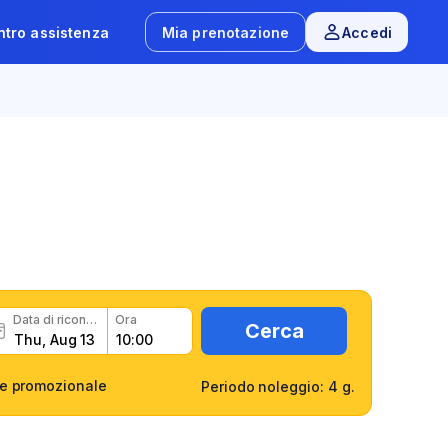
tro assistenza
Mia prenotazione
Accedi
ama.
ta in modo facile e veloce
Data di riconsegna
Ora
Cerca
e promozionale
Periodo noleggio: 4 g.