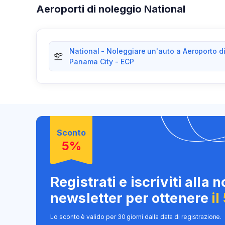
Aeroporti di noleggio National
National - Noleggiare un'auto a Aeroporto d
Panama City - ECP
Sconto
5%
Registrati e iscriviti alla 
newsletter per ottenere
il
Lo sconto è valido per 30 giorni dalla data di registrazione.