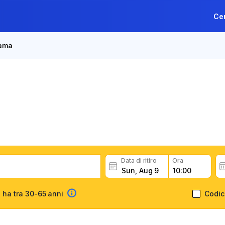
Cen
nama
oleggio auto Città di Pan
r il noleggio con National, leggi i feedback dei clienti, preno
Data di ritiro
Ora
 ha tra 30-65 anni
Codic