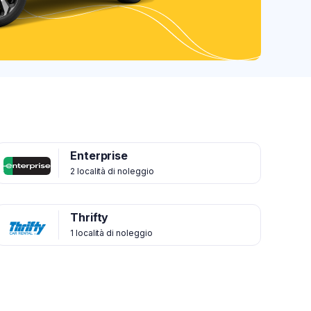
Enterprise
2 località di noleggio
Thrifty
1 località di noleggio