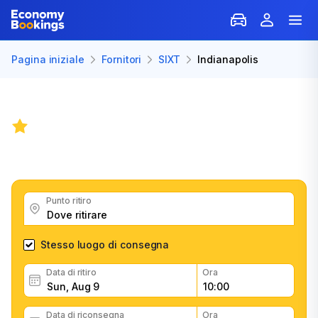
Pagina iniziale
Fornitori
SIXT
Indianapolis
SIXT noleggio auto Indianapolis.
8.1
/
34 recensioni
Ottieni grandi offerte per il noleggio con SIXT, leggi i
feedback dei clienti, prenota in modo facile e veloce
Punto ritiro
Stesso luogo di consegna
Data di ritiro
Ora
Data di riconsegna
Ora