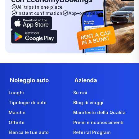
All trips in one place
Instant confirmation
App-only deals
Noleggio auto
Azienda
Luoghi
Su noi
Tipologie di auto
Blog di viaggi
Marche
Manifesto della Qualità
Offerte
Premi e riconoscimenti
Elenca le tue auto
Referral Program