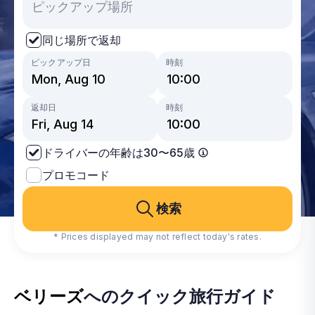
同じ場所で返却
ピックアップ日
時刻
返却日
時刻
ドライバーの年齢は30〜65歳
プロモコード
検索
* Prices displayed may not reflect today's rates.
ベリーズ
へのクイック旅行ガイド