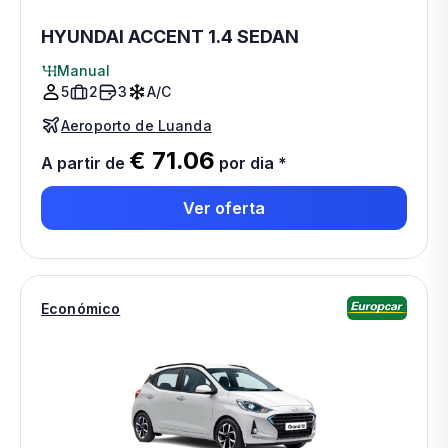
HYUNDAI ACCENT 1.4 SEDAN
Manual
5
2
3
A/C
Aeroporto de Luanda
€ 71.06
A partir de
por dia
*
Ver oferta
Económico