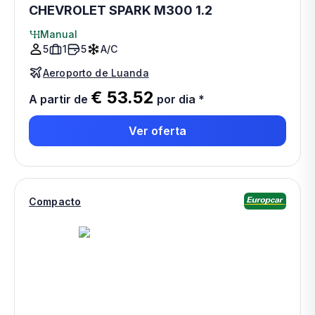
CHEVROLET SPARK M300 1.2
Manual
5
1
5
A/C
Aeroporto de Luanda
€ 53.52
A partir de
por dia
*
Ver oferta
Compacto