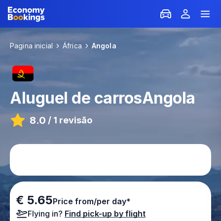
Pagina inicial
África
Angola
Aluguel de carros
Angola
8.0
/
1 revisão
€ 5.65
Price from/per day*
Flying in?
Find pick-up by flight