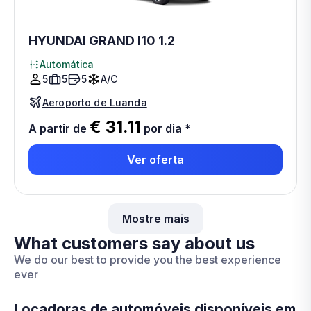
HYUNDAI GRAND I10 1.2
Automática
5
5
5
A/C
Aeroporto de Luanda
€ 31.11
A partir de
por dia
*
Ver oferta
Mostre mais
What customers say about us
We do our best to provide you the best experience
ever
Locadoras de automóveis disponíveis em