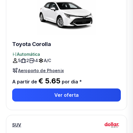
Toyota Corolla
Automática
5
2
4
A/C
Aeroporto de Phoenix
€ 5.65
A partir de
por dia
*
Ver oferta
SUV