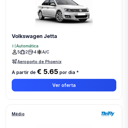
Volkswagen Jetta
Automática
5
2
4
A/C
Aeroporto de Phoenix
€ 5.65
A partir de
por dia
*
Ver oferta
Médio