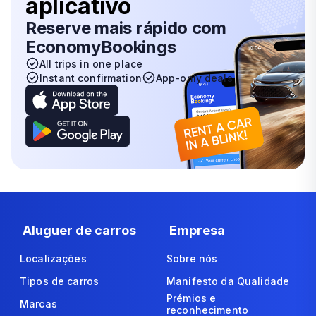
aplicativo
Reserve mais rápido com
EconomyBookings
All trips in one place
Instant confirmation
App-only deals
Aluguer de carros
Empresa
Localizações
Sobre nós
Tipos de carros
Manifesto da Qualidade
Prémios e
Marcas
reconhecimento