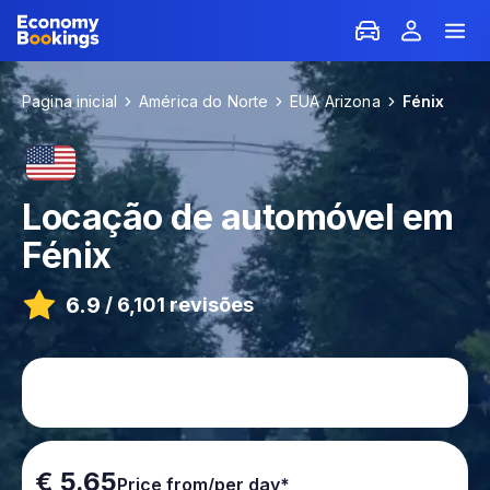
Pagina inicial
América do Norte
EUA Arizona
Fénix
Locação de automóvel em
Fénix
6.9
/
6,101 revisões
€ 5.65
Price from/per day*