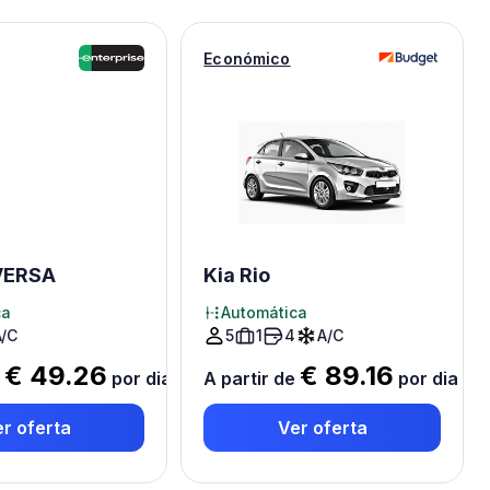
Económico
VERSA
Kia Rio
ca
Automática
A/C
5
1
4
A/C
€ 49.26
€ 89.16
e
por dia
*
A partir de
por dia
*
r oferta
Ver oferta