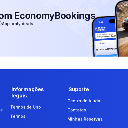
 com EconomyBookings
App-only deals
Informações
Suporte
legais
Centro de Ajuda
Termos de Uso
de
Contatos
Termos
Minhas Reservas