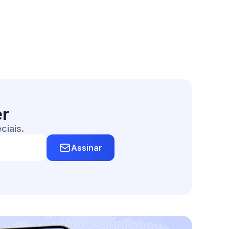
er
ciais.
Assinar