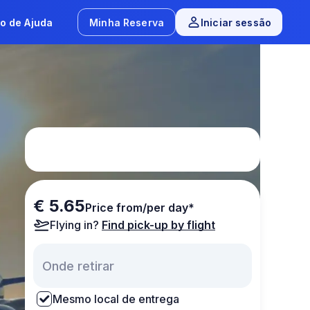
o de Ajuda
Minha Reserva
Iniciar sessão
€ 5.65
Price from/per day*
Flying in?
Find pick-up by flight
Mesmo local de entrega