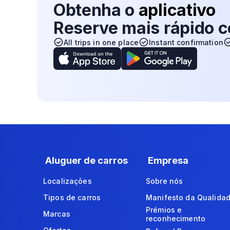
Obtenha o
aplicativo
Reserve mais rápido
All trips in one place
Instant confirmation
Aluguer de carros
Empresa
Localizações
Sobre nós
Tipos de carros
Manifesto da Qualida
Prémios e
Marcas
reconhecimento