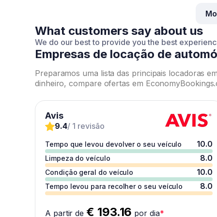
Mo
What customers say about us
We do our best to provide you the best experien
Empresas de locação de automó
Preparamos uma lista das principais locadoras 
dinheiro, compare ofertas em EconomyBookings.c
Avis
9.4
/ 1 revisão
10.0
Tempo que levou devolver o seu veículo
8.0
Limpeza do veículo
10.0
Condição geral do veículo
8.0
Tempo levou para recolher o seu veículo
€ 193.16
A partir de
por dia
*