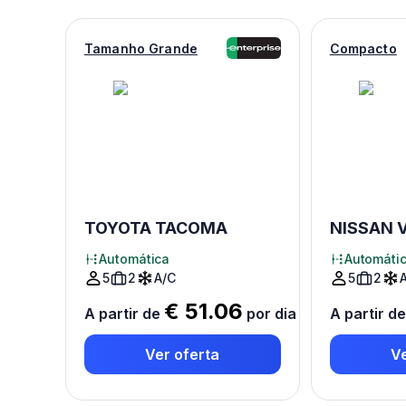
Tamanho Grande
Compacto
TOYOTA TACOMA
NISSAN 
Automática
Automáti
5
2
A/C
5
2
€ 51.06
A partir de
por dia
*
A partir d
Ver oferta
Ve