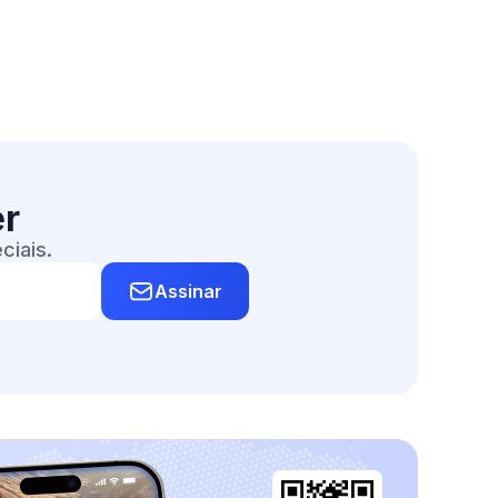
er
ciais.
Assinar