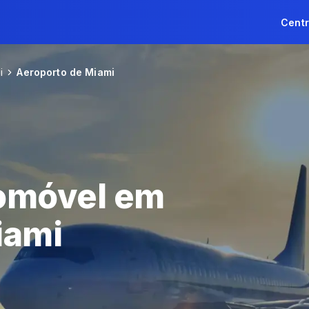
Centr
i
Aeroporto de Miami
omóvel em
iami