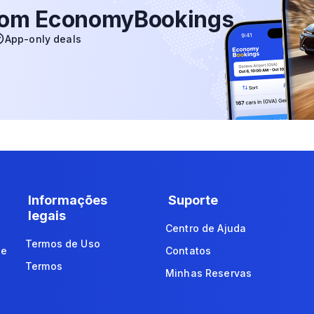
 com EconomyBookings
App-only deals
Informações
Suporte
legais
Centro de Ajuda
Termos de Uso
de
Contatos
Termos
Minhas Reservas