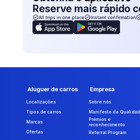
Reserve mais rápido
All trips in one place
Instant confirmation
Aluguer de carros
Empresa
Localizações
Sobre nós
Tipos de carros
Manifesto da Qualida
Prémios e
Marcas
reconhecimento
Ofertas
Referral Program