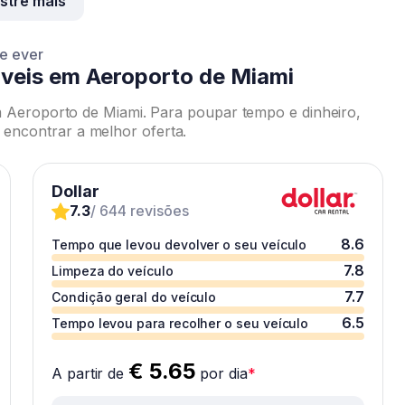
stre mais
ce ever
veis em Aeroporto de Miami
m Aeroporto de Miami. Para poupar tempo e dinheiro,
ncontrar a melhor oferta.
Dollar
7.3
/ 644 revisões
8.6
Tempo que levou devolver o seu veículo
7.8
Limpeza do veículo
7.7
Condição geral do veículo
6.5
Tempo levou para recolher o seu veículo
€ 5.65
A partir de
por dia
*