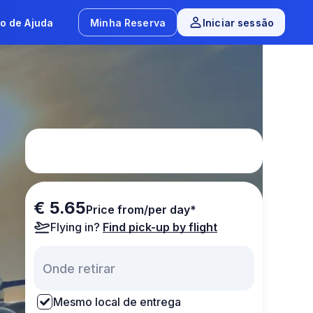
o de Ajuda
Minha Reserva
Iniciar sessão
€ 5.65
Price from/per day*
Flying in?
Find pick-up by flight
Mesmo local de entrega