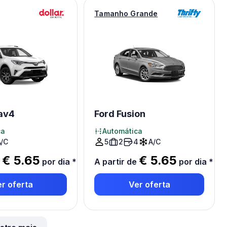
Tamanho Grande
av4
Ford Fusion
ca
Automática
A/C
5
2
4
A/C
€ 5.65
€ 5.65
e
por dia
*
A partir de
por dia
*
r oferta
Ver oferta