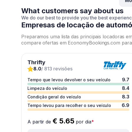
Mo
What customers say about us
We do our best to provide you the best experien
Empresas de locação de automó
Preparamos uma lista das principais locadoras e
compare ofertas em EconomyBookings.com para e
Thrifty
8.0
/ 813 revisões
9.7
Tempo que levou devolver o seu veículo
8.4
Limpeza do veículo
8.3
Condição geral do veículo
6.9
Tempo levou para recolher o seu veículo
€ 5.65
A partir de
por dia
*