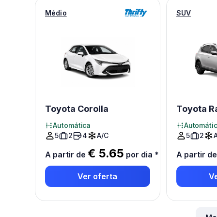
Médio
SUV
Toyota Corolla
Toyota R
Automática
Automáti
5
2
4
A/C
5
2
€ 5.65
A partir de
por dia
*
A partir d
Ver oferta
Ve